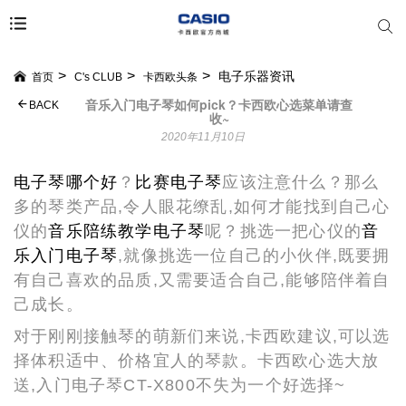
电子乐器资讯
首页
C's CLUB
卡西欧头条
音乐入门电子琴如何pick？卡西欧心选菜单请查
BACK
收~
2020年11月10日
电子琴哪个好
？
比赛电子琴
应该注意什么？那么
多的琴类产品,令人眼花缭乱,如何才能找到自己心
仪的
音乐陪练教学电子琴
呢？挑选一把心仪的
音
乐入门电子琴
,就像挑选一位自己的小伙伴,既要拥
有自己喜欢的品质,又需要适合自己,能够陪伴着自
己成长。
对于刚刚接触琴的萌新们来说,卡西欧建议,可以选
择体积适中、价格宜人的琴款。卡西欧心选大放
送,入门电子琴CT-X800不失为一个好选择~