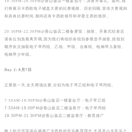
19:30PM-20:30PM@
香山饭店一楼宴会厅：决赛开幕式。
届时,我
们将展示卡西欧电子键盘大赛的比赛规模、历史回顾,宣传大赛规则
和具体比赛时间,期间还有卡西欧领导和评委主席的致辞。
20:30PM-22:30PM@
香山饭店二楼备赛室：抽签。
开幕式结束后
请各位别急着离开哦,因为我们将组织各组别参赛选手抽签,按组别
顺序依次抽取电子琴丙组、乙组、甲组、合奏组、电钢琴儿童组、
电钢琴少年组。
Day 2: 8
月
7
日
正赛第一天,全天两场比赛,分别为电子琴乙组和电子琴丙组。
7:30AM-18:00PM@
香山饭店一楼宴会厅：电子琴乙组
7:30AM-18:00PM@
香山饭店二楼溢香厅：电子琴丙组
19:30PM-21:30PM@
香山饭店二楼溢香厅：教育推广
晚上的交流宣讲会将推广卡西欧的音乐教育理念,尤其是小卡音乐之