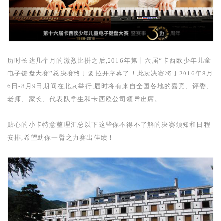
历时长达几个月的激烈比拼之后,
2016
年第十六届“卡西欧少年儿童
电子键盘大赛”总决赛终于要拉开序幕了！此次决赛将于
2016
年
8
月
6
日
-8
月
9
日期间在北京举行,届时将有来自全国各地的嘉宾、评委、
老师、家长、代表队学生和卡西欧公司领导出席。
贴心的小卡特意整理汇总以下这些你不得不了解的决赛须知和日程
安排,希望助你一臂之力赛出佳绩！