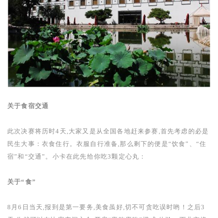
关于食宿交通
此次决赛将历时
4
天,大家又是从全国各地赶来参赛,首先考虑的必是
民生大事：衣食住行。衣服自行准备,那么剩下的便是“饮食”、“住
宿”和“交通”。小卡在此先给你吃
3
颗定心丸：
关于“食”
8
月
6
日当天,报到是第一要务,美食虽好,切不可贪吃误时哟！之后
3