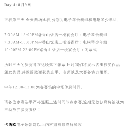
Day 4: 8
月
9
日
正赛第三天,全天两场比赛,分别为电子琴合奏组和电钢琴少年组。
7:30AM-18:00PM@
香山饭店一楼宴会厅：电子琴合奏组
7:30AM-18:00PM@
香山饭店二楼溢香厅：电钢琴少年组
19:00PM-22:00PM@
香山饭店一楼宴会厅：闭幕式
历时三天的决赛将在这晚落下帷幕,届时我们将展示各组获奖作品、
颁发奖品,并致辞致谢获奖选手、老师以及大赛各协办组织。
中午
12:00-13:00
为各赛场的中场休息时间。
请各位参赛选手严格遵照上述时间节点参赛,逾期无故缺席将被视为
主动放弃参赛资格！
卡西欧
电子乐器对以上内容拥有最终解释权