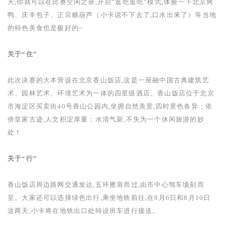
天,你就可以在比赛空闲之余,开启“逛吃逛吃”模式,体验一下北京烤
鸭、庆丰包子、正宗糖葫芦（小卡说不下去了,口水出来了）等当地
的特色美食也是极好的
~
关于“住”
此次决赛的大本营设在北京香山饭店,这是一座融中国古典建筑艺
术、园林艺术、环境艺术为一体的四星级酒店。香山饭店位于北京
市海淀区买卖街
40
号香山公园
内,坐拥自然美景,四时景色各异；依
傍皇家古迹,人文积淀厚重；水清气新,不失为一个休闲旅游的妙
处！
关于“行”
香山饭店周边路网交通发达,五环擦肩而过,由市中心驾车顷刻而
至。大家还可以选择绿色出行,乘坐地铁前往,在
8
月
6
日和
8
月
10
日
这两天,小卡将在地铁出口处特设班车进行接送。