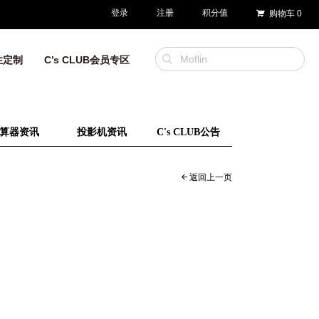
登录
注册
积分值
购物车
0
性定制
C’s CLUB会员专区
算器资讯
投影机资讯
C's CLUB公告
返回上一页