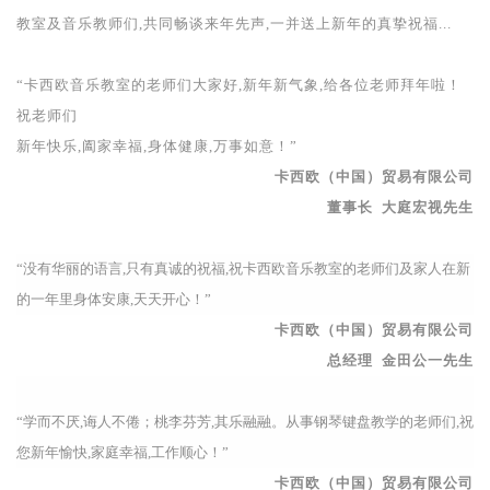
教室及音乐教师们
,
共同畅谈来年先声
,
一并送上新年的真挚祝福
...
“卡西欧音乐教室的老师们大家好,新年新气象,给各位老师拜年啦！
祝老师们
新年快乐,阖家幸福,身体健康,万事如意！
”
卡西欧（中国）贸易有限公司
董事长
大庭宏视先生
“
没有华丽的语言
,
只有真诚的祝福
,
祝卡西欧音乐教室的老师们及家人在新
的一年里身体安康,天天开心
！
”
卡西欧（中国）贸易有限公司
总经理 金田公一先生
“
学而不厌,诲人不倦
；
桃李芬芳,其乐融融
。
从事钢琴键盘教学的老师们
,
祝
您新年愉快,家庭幸福,工作顺心
！
”
卡西欧（中国）贸易有限公司