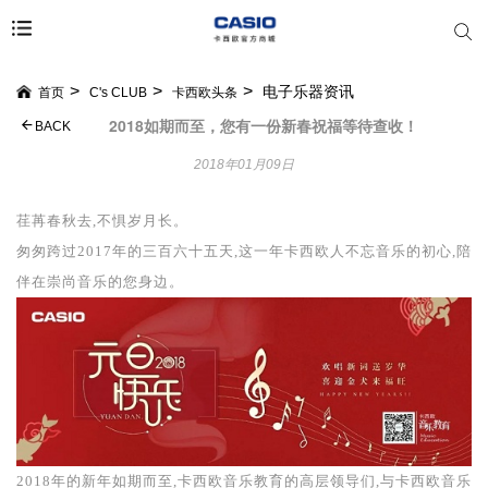
电子乐器资讯
首页
C's CLUB
卡西欧头条
2018如期而至，您有一份新春祝福等待查收！
BACK
2018年01月09日
荏苒春秋去
,
不惧岁月长
。
匆匆跨过
2017年的三百六十五天
,
这一年卡西欧人不忘音乐的初心
,
陪
伴在崇尚音乐的您身边
。
2018年的新年如期而至
,
卡西欧音乐教育的高层领导们
,
与卡西欧音乐