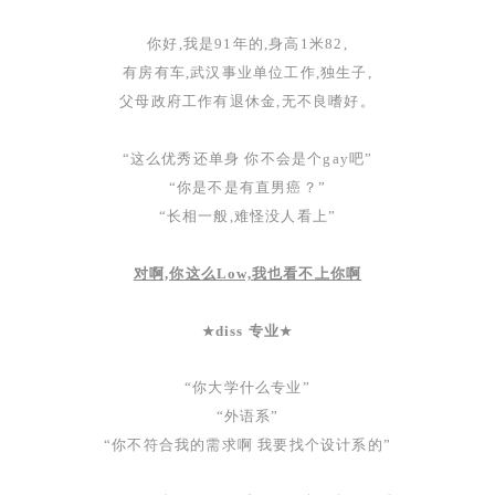
你好,我是
91年的
,
身高
1米82
,
有房有车
,
武汉事业单位工
作,
独生子
,
父母政府工作有退休金
,
无不良嗜好
。
“这么优秀还单身 你不会是个gay吧”
“你是不是有直男癌？”
“长相一般
,
难怪没人看上
”
对啊,你这么Low,我也看不上你啊
diss 专业
★
★
“你大学什么专业”
“外语系”
“你不符合我的需求啊 我要找个设计系的”