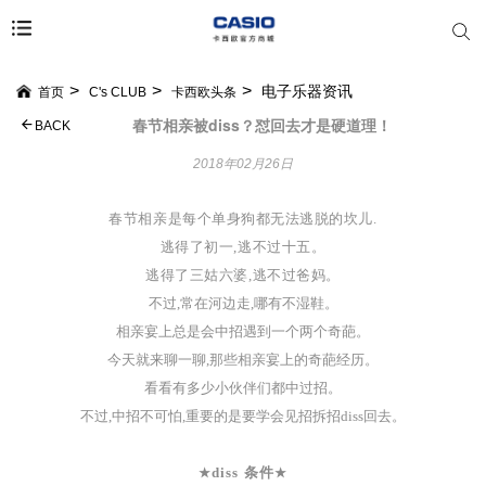
电子乐器资讯
首页
C's CLUB
卡西欧头条
春节相亲被diss？怼回去才是硬道理！
BACK
2018年02月26日
春节相亲是每个单身狗都无法逃脱的坎儿
.
逃得了初一
,
逃不过十五
。
逃得了三姑六婆
,
逃不过爸妈
。
不过
,
常在河边走
,
哪有不湿鞋
。
相亲宴上总是会中招遇到一个两个奇葩
。
今天就来聊一聊
,
那些相亲宴上的奇葩经历
。
看看有多少小伙伴们都中过招
。
不过,中招不可怕
,
重要的是要学会见招拆招
diss回去
。
diss 条件
★
★