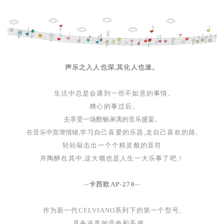
声乐之入人也深,其化人也速
。
生活中总是会遇到一些不如意的事情
,
糟心的事过后
,
去享受一场酣畅淋漓的音乐盛宴
。
在音乐中宣泄情绪
,
学习自己喜爱的乐器
,
走自己喜欢的路
,
轻轻敲击出一个个精灵般的音符
并陶醉在其中
,
这大概也是人生一大乐事了吧
！
--卡西欧
AP-270--
作为新一代
CELVIANO系列下的第一个型号
,
具备逼真的音色和手感
。