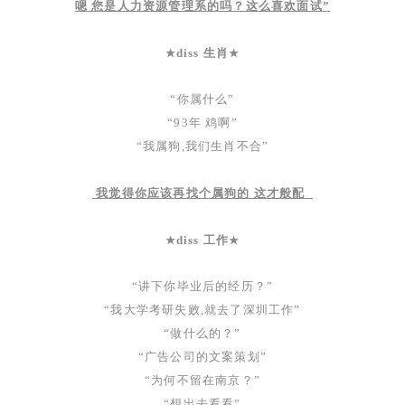
嗯 您是人力资源管理系的吗？这么喜欢面试”
diss 生肖
★
★
“你属什么”
“93年 鸡啊”
“我属狗,我们生肖不合”
我觉得你应该再找个属狗的 这才般配
diss 工作
★
★
“讲下你毕业后的经历？”
“我大学考研失败,就去了深圳工作”
“做什么的？”
“广告公司的文案策划”
“为何不留在南京？”
“想出去看看”