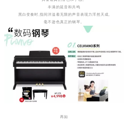
丰满的延音和共鸣
黑白变奏时
,
指间洋溢着无限的声音表现力浑然天成
,
毫不逊色真正的钢琴。
再如