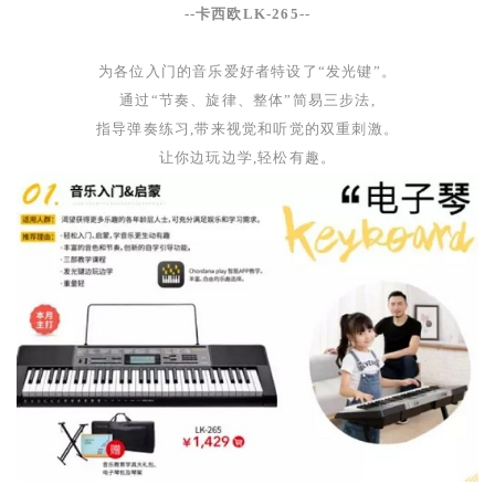
--卡西欧
LK-265--
为各位入门的音乐爱好者特设了
“发光键”
。
通过
“节奏、旋律、整体”简易三步法
,
指导弹奏练习
,
带来视觉和听觉的双重刺激
。
让你边玩边学
,
轻松有趣
。