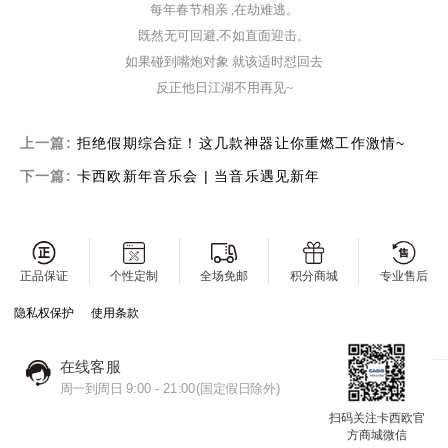
每年春节相亲
,
在劫难逃
。
既然无可回避
,
不如直面迎击
。
如果碰到嘴炮对象
就该适时怼回去
反正他日江湖不用再见
~
上一篇:
拒绝假期综合症！这几款神器让你重燃工作激情~
下一篇:
卡西欧新年音乐会 | 当音乐遇见新年
正品保证
个性定制
全场免邮
积分商城
专业售后
隐私权保护
使用条款
在线客服
周一到周日 9:00 - 21:00(国定假日除外)
扫码关注卡西欧官
方商城微信