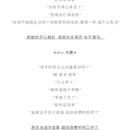
“为何不考公务员？”
“想做自己喜欢的”
“你就不能稳定点吗？别整那有的没的
,
像我一样,做个公务员
”
您做的开心就好
,
祝您步步高升
,
永不落马
。
diss 兴趣
★
★
“你平时有什么兴趣爱好吗？”
“嗯 看书 弹琴”
“什么琴？”
“钢琴或电子琴啊”
“考级了没？“
“暂时还没有”
“如果达不到大师级,就别浪费时间弹了”
您无法成为首富,就别浪费时间工作了