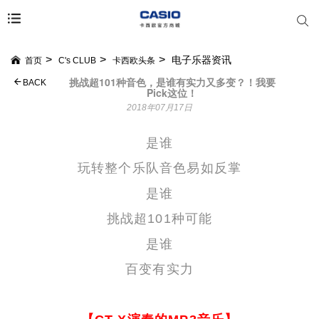
电子乐器资讯
首页
C's CLUB
卡西欧头条
挑战超101种音色，是谁有实力又多变？！我要
BACK
Pick这位！
2018年07月17日
是谁
玩转整个乐队音色易如反掌
是谁
挑战超101种可能
是谁
百变有实力