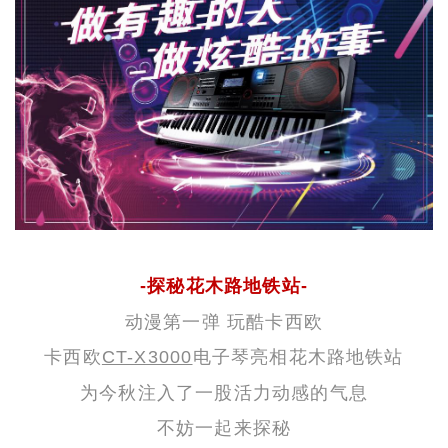
-探秘花木路地铁站-
动漫第一弹 玩酷卡西欧
卡西欧
CT-X3000
电子琴亮相花木路地铁站
为今秋注入了一股活力动感的气息
不妨一起来探秘