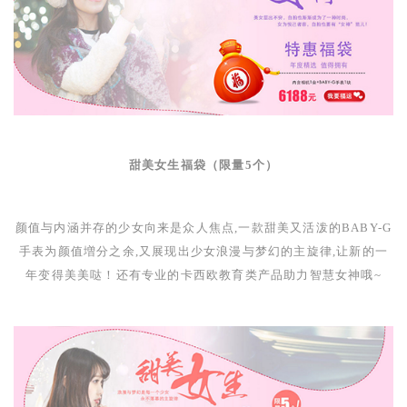
甜美女生福袋（限量
5
个）
颜值与内涵并存的少女向来是众人焦点,一款甜美又活泼的
BABY-G
手表为颜值増分之余,又展现出少女浪漫与梦幻的主旋律,让新的一
年变得美美哒！还有专业的卡西欧教育类产品助力智慧女神哦
~