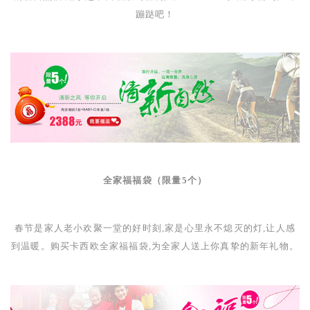
蹦跶吧！
全家福福袋（限量
5
个）
春节是家人老小欢聚一堂的好时刻,家是心里永不熄灭的灯,让人感
到温暖。购买卡西欧全家福福袋,为全家人送上你真挚的新年礼物。