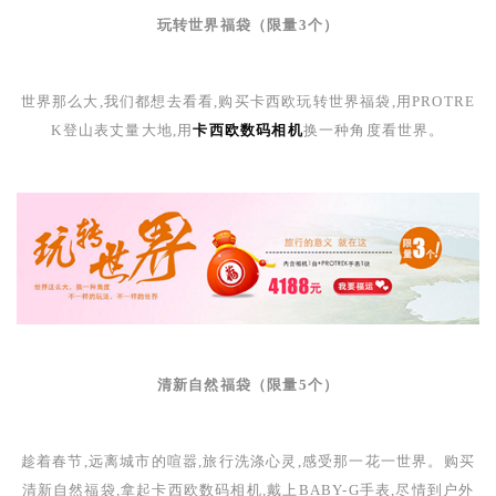
玩转世界福袋（限量
3
个）
世界那么大,我们都想去看看,购买卡西欧玩转世界福袋,用
PROTRE
K
登山表丈量大地,用
卡西欧数码相机
换一种角度看世界。
清新自然福袋（限量
5
个）
趁着春节,远离城市的喧嚣,旅行洗涤心灵,感受那一花一世界。购买
清新自然福袋,拿起卡西欧数码相机,戴上
BABY-G
手表,尽情到户外