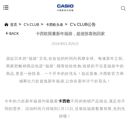
C's CLUB公告
首页
C's CLUB
卡西欧头条
卡西欧限量新年福袋，超值惊喜抱回家
BACK
2016年01月26日
源起日本的“福袋”文化,在短短的时间内风靡全球。每逢新年之际,
商家把畅销商品包进“福袋”,顾客纷纷抢购,收获的不仅是福袋中的
商品,更是一份惊喜、一个开年的好兆头！临近新春,卡西欧官方商
城释出六款超值新年福袋,让你在新年讨个好彩头！
今年的六款新年福袋均装载着
卡西欧
不同的热销产品组合,满足你不
同的需求。活动时间只持续到
2
月
15
日,且每款福袋数量有限,先到先
得哦！