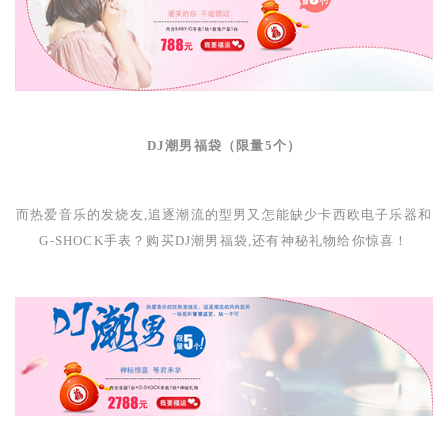
DJ
潮男福袋（限量
5
个）
而热爱音乐的发烧友,追逐潮流的型男又怎能缺少卡西欧电子乐器和
G-SHOCK
手表？购买
DJ
潮男福袋,还有神秘礼物给你惊喜！