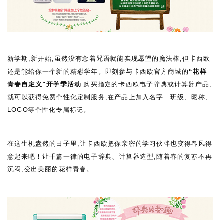
新学期,新开始,虽然没有念着咒语就能实现愿望的魔法棒,但卡西欧
还是能给你一个新的精彩学年。
即刻参与
卡西欧官方商城
的
“花样
青春自定义”开学季活动
,购买指定的卡西欧电子辞典或计算器产品
,
就可以获得免费个性化定制服务,在产品上加入名字、班级、昵称、
LOGO
等个性化专属标记。
在这生机盎然的日子里,让卡西欧把你亲密的学习伙伴也变得春风得
意起来吧！让
千篇一律的电子辞典、计算器造型,随着春的复苏不再
沉闷,变出美丽的花样青春。