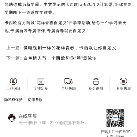
能助你成为新学霸。中文显示的卡西欧
fx-82CN X
计算器
,
陪你在新
学期闯下一道道数学难关。
卡西欧官方商城
“花样青春自定义”开学季活动,给你一个学习新天
地,专属新装专属陪伴,专属青春就要自定义！
上一篇:
像电视剧一样的花样青春，卡西欧让你自定义
下一篇:
白色情人节，卡西欧和你“琴”意浓浓
正品保证
个性定制
全场免邮
积分商城
专业售后
隐私权保护
使用条款
在线客服
周一到周日 9:00 - 21:00(国定假日除外)
扫码关注卡西欧官