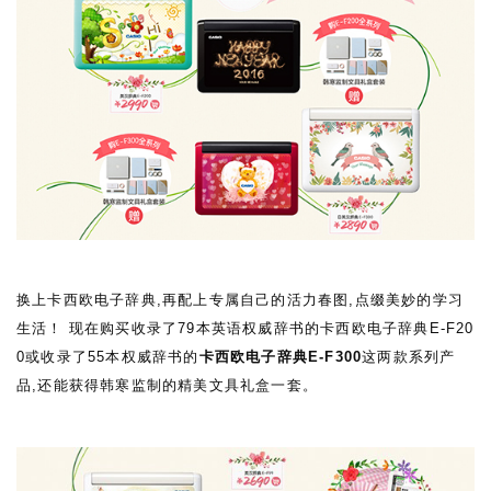
换上卡西欧电子辞典
,
再配上专属自己的活力春图,点缀美妙的学习
生活！ 现在购买收录了
79
本英语权威辞书的
卡西欧电子辞典
E-F20
0
或收录了
55
本权威辞书的
卡西欧电子辞典E-F300
这两款系列产
品
,
还能获得韩寒监制的精美文具礼盒一套。