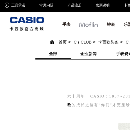
正品承诺
常见问题
产品注册
发票说明
卡
手表
钟表
乐
首页
C's CLUB
卡西欧头条
C
全部
企业新闻
手表资
六十周年 ·
CASIO
：
1957~20
欧
的成长之路有“你们”才更显