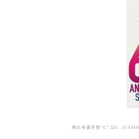
秀出专属手势“
C
”,让
C
（
CASI