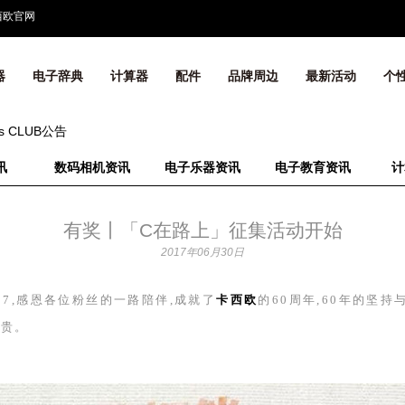
西欧官网
器
电子辞典
计算器
配件
品牌周边
最新活动
个
's CLUB公告
讯
数码相机资讯
电子乐器资讯
电子教育资讯
计
有奖丨「C在路上」征集活动开始
2017年06月30日
17
,感恩各位粉丝的一路陪伴,成就了
卡西欧
的
60
周年,
60
年的坚持与
珍贵。