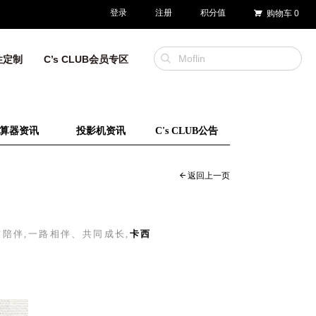
登录
注册
积分值
购物车
0
性定制
C’s CLUB会员专区
算器资讯
投影机资讯
C's CLUB公告
返回上一页
陪伴,一路相伴、共同成长,
卡西