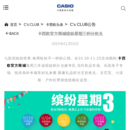
C's CLUB公告
首页
C's CLUB
卡西欧头条
卡西欧官方商城缤纷星期三积分抢兑
BACK
2015年11月10日
七彩缤纷的世界,每周给你不一样的心情。在10.28-11.25活动期间,
卡西
欧官方商城
每周三开设缤纷积分兑换专区,无印良品专场、乐高亲子专
场、悦诗风吟专场等好礼来袭,限量礼品积分五折抢兑。文艺范、小清
新、户外狂野派统统都在这里。