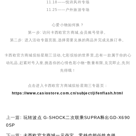
11.18——悦诗风吟专场
11.25——户外旅游专场
心爱小物如何换？
第一步: 访问卡西欧官方商城,会员账号登录。
第二步: 进入活动专题页面,选择需要兑换的商品并完成兑换订单。
卡西欧官方商城缤纷星期三活动,七彩缤纷的世界里,总有一款属于你的心
动礼品,赶紧对号入座,挑选你的心情色彩小物~数量有限,兑完即止,先到
先得哦！
点击进入卡西欧官方商城缤纷星期三专题页：
https://www.casiostore.com.cn/subject/jifenflash.html
上一篇:
玩转波点 G-SHOCK二次联乘SUPRA释出GD-X690
0SP
下一篇:
卡西欧官方商城一元夺宝，零钱也能任性血拼