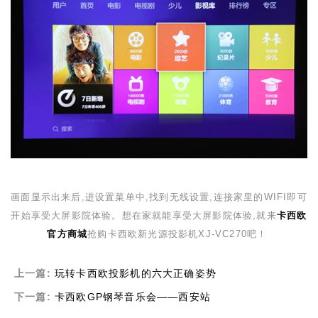
画面显示出来后,进设置菜单中,找到无线设置,连接家里的
WIFI
即可
开始享受大屏影院体验。
想在家就能享受大屏影院体验,就来
卡西欧
官方商城
抢购卡西欧新光源投影机
XJ-VC270
吧！
上一篇:
玩转卡西欧投影机的六大正确姿势
下一篇:
卡西欧GP钢琴音乐会——西安站