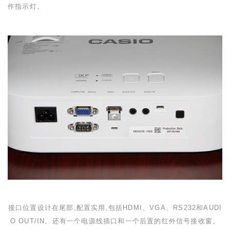
作指示灯。
接口位置设计在
尾部,配置实用,包括
HDMI
、
VGA
、
RS232
和
AUDI
O OUT/IN
。还有一个电源线插口和一个后置的红外信号接收窗。