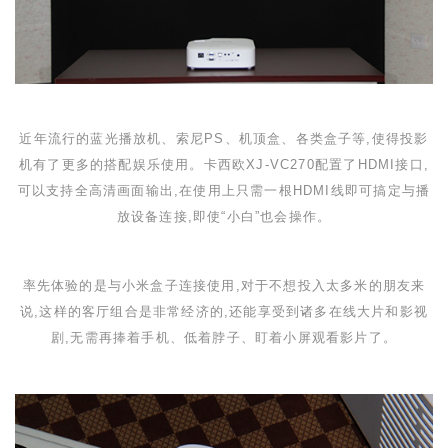
近年流行的蓝光播放机、索尼
PS
、机顶盒、各类盒子等,使得投影
机有了更多的搭配娱乐使用。卡西欧
XJ-VC270
配置了
HDMI
接口,
可以支持全高清画面输出,在使用上只需一根
HDMI
线即可搞定与播
放设备连接,即使“小白”也会操作。
率先体验的是与小米盒子连接使用,对于不想投入太多米的朋友来
说,这样的客厅组合是非常经济的,还能享受到诸多在线大片和影视
剧,无需再捧着手机、低着脖子、盯着小屏观看影片了。