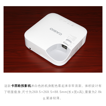
这款
卡西欧投影机
米白色的机身配色看起来非常清新。体积设计有
了明显瘦身,尺寸为
269.5
×
269.5
×
88.5mm(
长
x
宽
x
高
)
,重量为
2.8k
g
,紧凑轻薄。