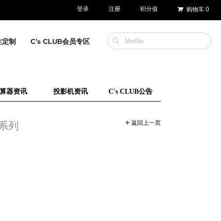
登录
注册
积分值
购物车
0
性定制
C’s CLUB会员专区
算器资讯
投影机资讯
C's CLUB公告
返回上一页
 系列