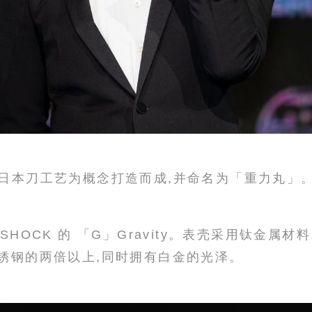
日本刀工艺为概念打造而成,并命名为「重力丸」
SHOCK 的 「G」Gravity。表壳采用钛金属材
锈钢的两倍以上,同时拥有白金的光泽。