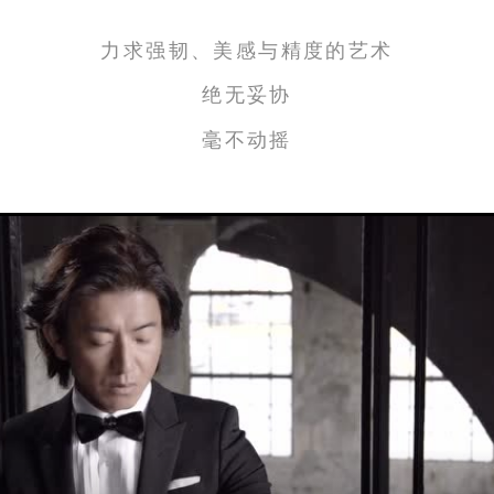
力求强韧、美感与精度的艺术
绝无妥协
毫不动摇