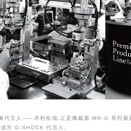
形象代言人——木村拓哉,正是佩戴着 MR-G 系列
为 G-SHOCK 代言人。