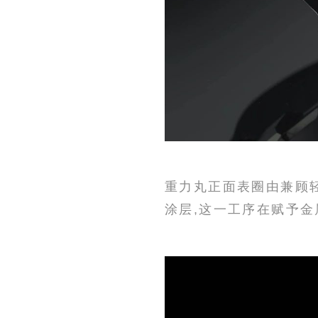
重力丸正面表圈由兼顾轻
涂层,这一工序在赋予金