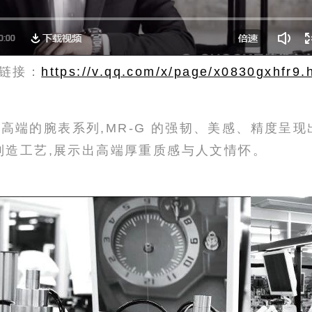
链接：
https://v.qq.com/x/page/x0830gxhfr9.
下最高端的腕表系列,MR-G 的强韧、美感、精度呈
制造工艺,展示出高端厚重质感与人文情怀。