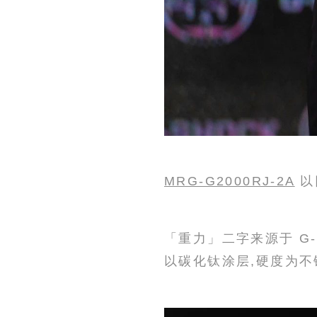
MRG-G2000RJ-2A
以
「重力」二字来源于 G-
以碳化钛涂层,硬度为不