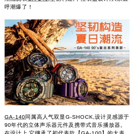
呼潮爆了！
GA-140
同属高人气双显G-SHOCK,设计灵感源于
90年代的立体声乐器元件及携带式音乐播放器。
在设计上,它继承了初代表款【
GA-100
】的大表