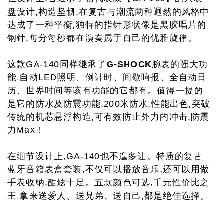
盘设计,构造坚韧,在复古与潮流两种迥然的风格中
达成了一种平衡,独特的指针形状像是黑胶唱片的
钢针,每分每秒都在演奏属于自己的优雅旋律。
这款
GA-140
同样继承了
G-SHOCK
腕表的强大功
能,自动LED照明、倒计时、间歇响报、全自动日
历、世界时间等该有功能的它都有。值得一提的
是它的防水及防震功能,200米防水,性能出色,突破
传统的机芯悬浮构造,可有效防止外力的冲击,防震
力Max！
在细节设计上,
GA-140
也不遑多让。特质的复古
蓝牙音箱表盒套装,不仅可以播放音乐,还可以用做
手表收纳,酷炫十足。五款颜色可选,千元性价比之
王,拿来送爱人、送兄弟、送自己,都是绝佳选择。