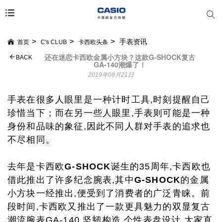
手表资讯
首页
C's CLUB
卡西欧头条
还在迷恋卡西欧金属小方块？这款G-SHOCK复古
BACK
GA-140潮爆了！
2019年08月21日
手表在很多人眼里是一种计时工具,时刻提醒自己
珍惜当下；而在另一些人眼里,手表则可能是一种
身份和品味的象征,因此不同人群对手表的追求也
不尽相同。
去年是卡西欧
G-SHOCK
诞生的35周年,卡西欧也
借此推出了许多纪念腕表,其中
G-SHOCK
的金属
小方块一经推出,便受到了消费者的广泛青睐。前
段时间,卡西欧又推出了一款更具魅力的双显复古
潮流腕表
GA-140
,坚韧构造,个性表盘设计,大家直