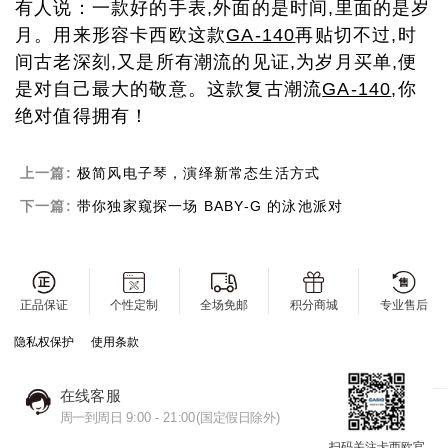
有人说：一款好的手表,外面的是时间,里面的是岁
月。用来形容卡西欧这款
GA-140
再贴切不过,时
间古老深刻,又是所有潮流的见证,为岁月买单,便
是对自己最大的敬意。这款复古潮流
GA-140
,你
绝对值得拥有！
上一篇:
极简风电子琴，演绎新常态生活方式
下一篇:
带你独家窥探一场 BABY-G 的泳池派对
正品保证
个性定制
全场免邮
积分商城
专业售后
隐私权保护
使用条款
在线客服
周一到周日 9:00 - 21:00(国定假日除外)
扫码关注卡西欧官