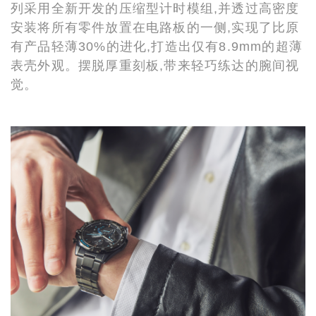
列采用全新开发的压缩型计时模组,并透过高密度
安装将所有零件放置在电路板的一侧,实现了比原
有产品轻薄30%的进化,打造出仅有8.9mm的超薄
表壳外观。摆脱厚重刻板,带来轻巧练达的腕间视
觉。