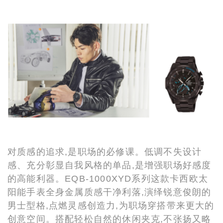
对质感的追求,是职场的必修课。低调不失设计
感、充分彰显自我风格的单品,是增强职场好感度
的高能利器。EQB-1000XYD系列这款卡西欧太
阳能手表全身金属质感干净利落,演绎锐意俊朗的
男士型格,点燃灵感创造力,为职场穿搭带来更大的
创意空间。搭配轻松自然的休闲夹克,不张扬又略