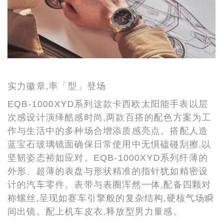
实力徽章,率「型」登场
EQB-1000XYD系列这款卡西欧太阳能手表以层
次感设计演绎酷感时尚,两款百搭的配色方案为工
作与生活中的多种场合增添质感亮点。搭配人造
蓝宝石玻璃镜面确保日常使用中无惧磕碰刮擦,以
坚韧姿态裕如应对。EQB-1000XYD系列纤薄的
外形、超薄的表盘与形状精准的指针犹如精密设
计的汽车零件。表带与表圈浑然一体,配备四颗对
称螺丝,呈现如赛车引擎般的复杂结构,硬核气场瞬
间出镜。配上机车皮衣,释放型男力量感。