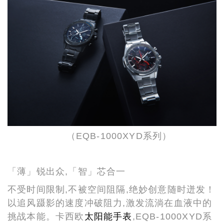
（EQB-1000XYD系列）
「薄」锐出众,「智」芯合一
不受时间限制,不被空间阻隔,绝妙创意随时迸发！
以追风蹑影的速度冲破阻力,激发流淌在血液中的
挑战本能。卡西欧
太阳能手表
,EQB-1000XYD系