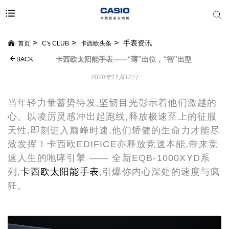
手表资讯
首页
C's CLUB
卡西欧头条
卡西欧太阳能手表——“薄”出位，“智”出型
BACK
2020年11月12日
当年轻力量蓄势待发,坚韧目光彰示着他们激越的
心。以凌厉灵感冲出起跑线,释放极速至上的征服
天性,即刻进入巅峰时速,他们矫健的生命力才能尽
致发挥！卡西欧EDIFICE亦释放竞速本能,带来竞
速人生的咆哮引擎 —— 全新EQB-1000XYD系
列,
卡西欧太阳能手表
,引爆你内心深处的速度与疯
狂。