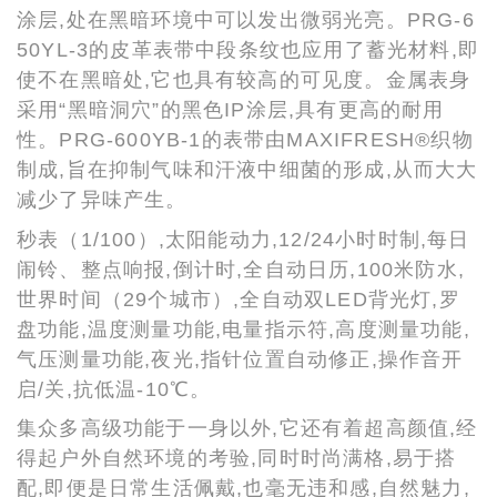
涂层,处在黑暗环境中可以发出微弱光亮。PRG-6
50YL-3的皮革表带中段条纹也应用了蓄光材料,即
使不在黑暗处,它也具有较高的可见度。金属表身
采用“黑暗洞穴”的黑色IP涂层,具有更高的耐用
性。PRG-600YB-1的表带由MAXIFRESH®织物
制成,旨在抑制气味和汗液中细菌的形成,从而大大
减少了异味产生。
秒表（1/100）,太阳能动力,12/24小时时制,每日
闹铃、整点响报,倒计时,全自动日历,100米防水,
世界时间（29个城市）,全自动双LED背光灯,罗
盘功能,温度测量功能,电量指示符,高度测量功能,
气压测量功能,夜光,指针位置自动修正,操作音开
启/关,抗低温-10℃。
集众多高级功能于一身以外,它还有着超高颜值,经
得起户外自然环境的考验,同时时尚满格,易于搭
配,即便是日常生活佩戴,也毫无违和感,自然魅力,