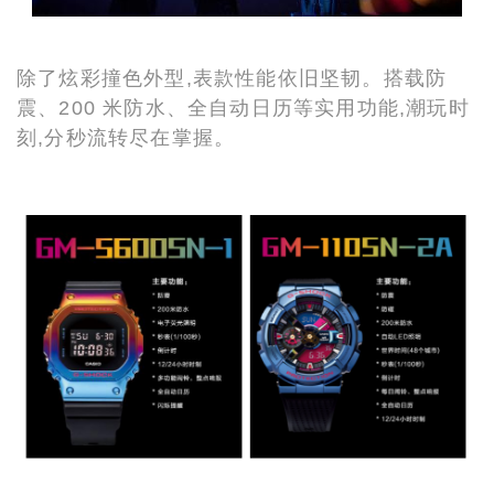
除了炫彩撞色外型,表款性能依旧坚韧。搭载防
震、200 米防水、全自动日历等实用功能,潮玩时
刻,分秒流转尽在掌握。