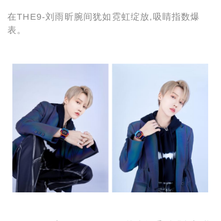
在THE9-刘雨昕腕间犹如霓虹绽放,吸睛指数爆
表。