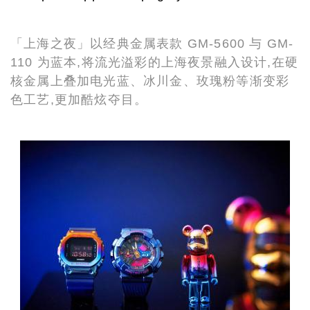
「上海之夜」以经典金属表款 GM-5600 与 GM-
110 为蓝本,将流光溢彩的上海夜景融入设计,在硬
核金属上叠加电光蓝、冰川金、玫瑰粉等渐变彩
色工艺,更加酷炫夺目。