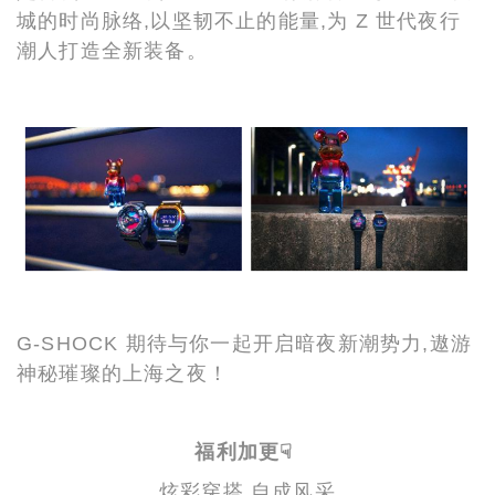
城的时尚脉络,以坚韧不止的能量,为 Z 世代夜行
潮人打造全新装备。
G-SHOCK 期待与你一起开启暗夜新潮势力,遨游
神秘璀璨的上海之夜！
福利加更☟
炫彩穿搭,自成风采