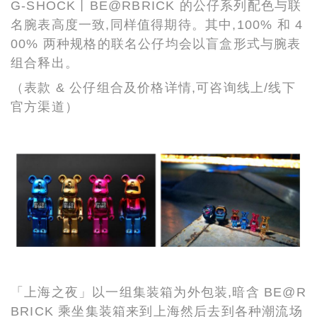
G-SHOCK丨BE@RBRICK 的公仔系列配色与联
名腕表高度一致,同样值得期待。其中,100% 和 4
00% 两种规格的联名公仔均会以盲盒形式与腕表
组合释出。
（表款 & 公仔组合及价格详情,可咨询线上/线下
官方渠道）
「上海之夜」以一组集装箱为外包装,暗含 BE@R
BRICK 乘坐集装箱来到上海然后去到各种潮流场