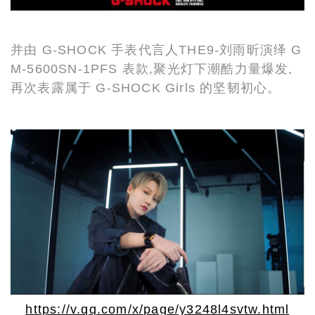
并由 G-SHOCK 手表代言人THE9-刘雨昕演绎 G
M-5600SN-1PFS 表款,聚光灯下潮酷力量爆发,
再次表露属于 G-SHOCK Girls 的坚韧初心。
https://v.qq.com/x/page/y3248l4svtw.html