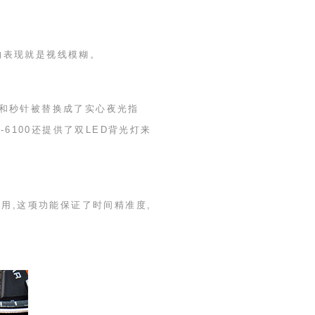
的表现就是视线模糊。
针和秒针被替换成了实心夜光指
-6100
还提供了双
LED
背光灯来
用,这项功能保证了时间精准度,