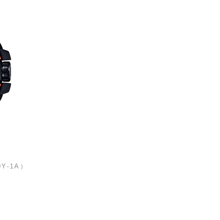
0Y-1A
）