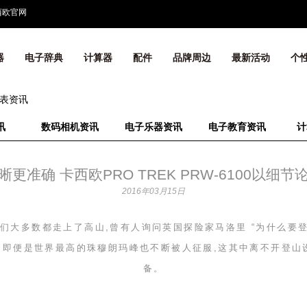
西欧官网
器
电子辞典
计算器
配件
品牌周边
最新活动
个
表资讯
讯
数码相机资讯
电子乐器资讯
电子教育资讯
计
晰更准确 卡西欧PRO TREK PRW-6100以细节
2016年03月15日
们大多数都走上了高山,曾有人询问英国探险家马洛里 “为什么要登
,即便是世界最高的珠穆朗玛峰也不断被人征服,这其中离不开登
备。