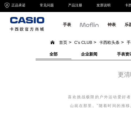
正品承诺
常见问题
产品注册
发票说明
卡
手表
钟表
乐
首页
C's CLUB
卡西欧头条
手
全部
企业新闻
手表资
更清
喜欢挑战极限的户外运动爱好者
山就在那里。”随着时间的推移