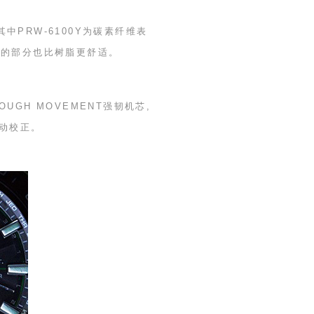
其中
PRW-6100Y
为碳素纤维表
腕的部分也比树脂更舒适。
OUGH MOVEMENT
强韧机芯,
动校正。