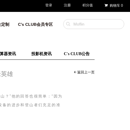
登录
注册
积分值
购物车
0
性定制
C’s CLUB会员专区
算器资讯
投影机资讯
C's CLUB公告
返回上一页
论英雄
山？”他的回答也很简单：“因为
山设备的进步和登山者们充足的准