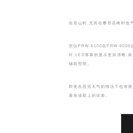
在登山时,尤其在攀登高峰时低
所以
PRW-6100
在
PRW-6000
针,
LED
屏幕的显示更加清晰,表
辅助照明。
即使在恶劣天气的情况下也有夜
避免读取上的误差。