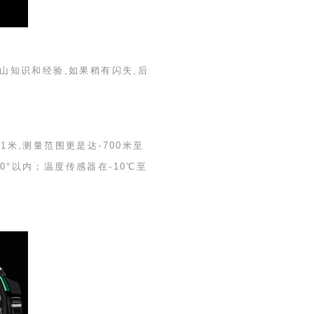
山知识和经验,如果稍有闪失,后
至
1
米,测量范围更是达
-700
米至
0
°以内；温度传感器在
-10
℃至