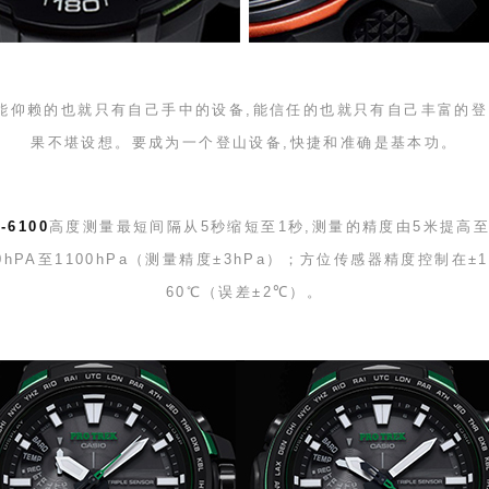
能仰赖的也就只有自己手中的设备,能信任的也就只有自己丰富的登
果不堪设想。要成为一个登山设备,快捷和准确是基本功。
-6100
高度测量最短间隔从
5
秒缩短至
1
秒,测量的精度由
5
米提高
0hPA
至
1100hPa
（测量精度±
3hPa
）；方位传感器精度控制在±
1
60
℃（误差±
2
℃）。