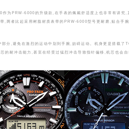
0
作为
PRW-6000
的升级款,在手表的佩戴舒适度上也非常有讲究,
带,两者比起采用树脂材质表带的
PRW-6000
型号更耐磨,贴合手
护部分,避免在激烈的运动中划到手腕,妨碍运动。机身更是搭载了
T
机芯的耐冲击能力,甚至在经受过猛烈冲击导致指针偏移,机芯也会自