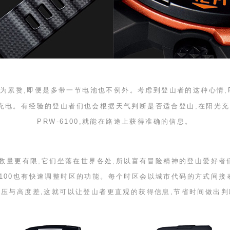
为累赘,即便是多带一节电池也不例外。考虑到登山者的这种心情,
能充电。有经验的登山者们也会根据天气判断是否适合登山,在阳光
PRW-6100
,就能在路途上获得准确的信息。
数量更有限,它们坐落在世界各处,所以富有冒险精神的登山爱好
100
也有快速调整时区的功能。每个时区会以城市代码的方式间接
气压与高度差,这就可以让登山者更直观的获得信息,节省时间做出判