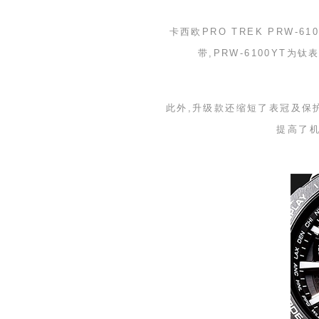
卡西欧
PRO TREK PRW-610
带,
PRW-6100YT
为钛表
此外,升级款还缩短了表冠及保
提高了