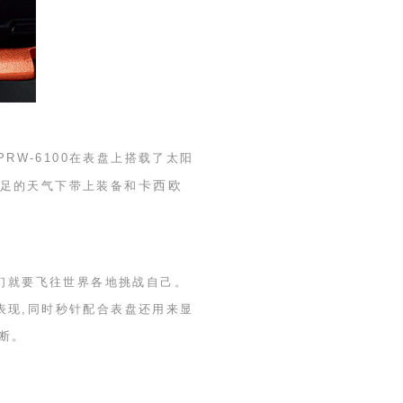
PRW-6100
在表盘上搭载了太阳
卡西欧
充足的天气下带上装备和
者们就要飞往世界各地挑战自己。
表现,同时秒针配合表盘还用来显
断。