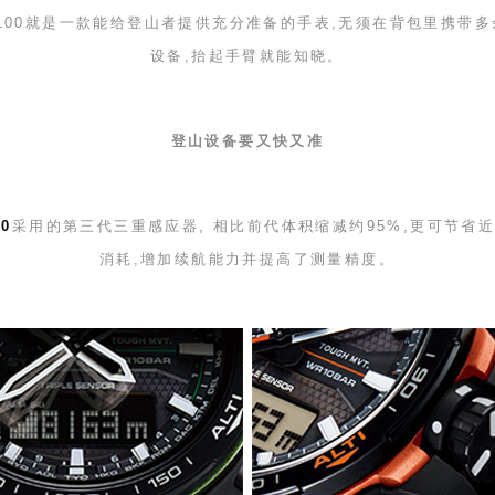
100
就是一款能给登山者提供充分准备的手表,无须在背包里携带
设备,抬起手臂就能知晓。
登山设备要又快又准
00
采用的第三代三重感应器
,
相比前代体积缩减约
95%
,更可节省
消耗,增加续航能力并提高了测量精度。