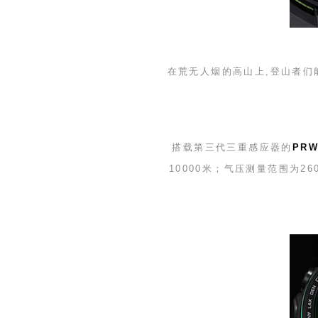
在荒无人烟的高山上,登山者们
搭载第三代三重感应器的
PRW
10000
米；气压测量范围为
26