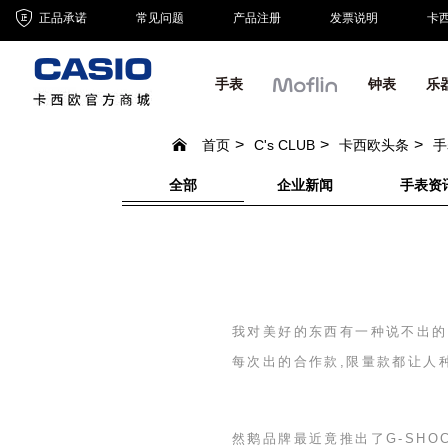
正品承诺
常见问题
产品注册
发票说明
卡
手表
钟表
乐
首页
C's CLUB
卡西欧头条
手
全部
企业新闻
手表资
我对美好的东西有一种说不出的
每次出的合作款,限量款都让人
然鹅品牌最近竟推出了
G-SHO