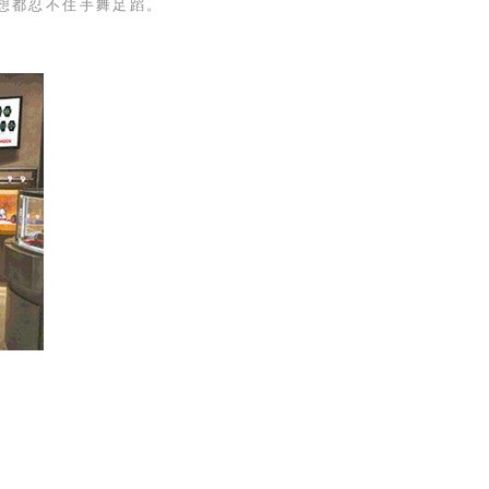
想都忍不住手舞足蹈。