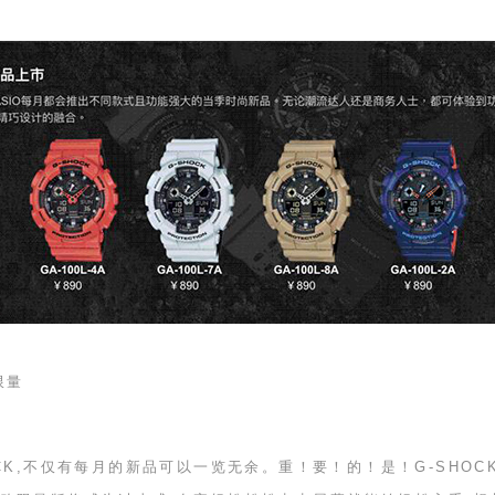
限量
CK
,不仅有每月的新品可以一览无余。重！要！的！是！
G-SHOC