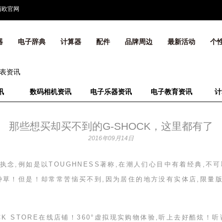
西欧官网
器
电子辞典
计算器
配件
品牌周边
最新活动
个
表资讯
讯
数码相机资讯
电子乐器资讯
电子教育资讯
计
那些想买却买不到的G-SHOCK，这里都有了
2016年09月14日
执念,例如是以
TOUGHNESS
著称,在潮人们心目中有着经典,不
种草！但是！却常常苦恼买不到,因为居住的地方没有实体店,限量
CK STORE
在线店铺！
360
°虚拟现实购物体验,听上去好酷炫！听