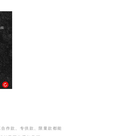
K
合作款、专供款、限量款都能