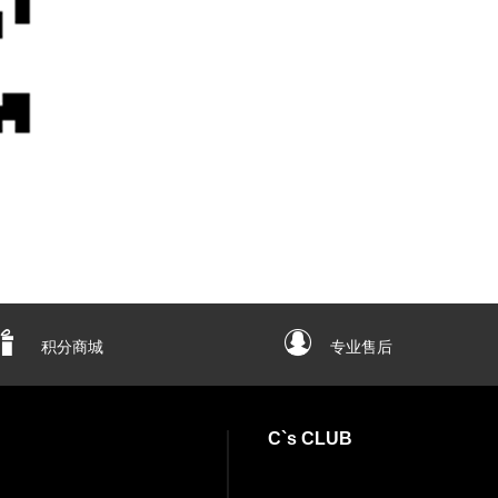
积分商城
专业售后
C`s CLUB