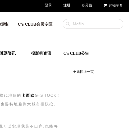
登录
注册
积分值
购物车
0
性定制
C’s CLUB会员专区
算器资讯
投影机资讯
C's CLUB公告
返回上一页
可取代地位的
卡西欧
G-SHOCK
！
版也要特地跑到大城市排队抢。
说可以实现我足不出户,也能将