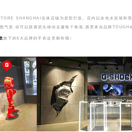
STORE SHANGHAI
实体店铺为原型打造。店内以灰色水泥墙和黑
朗气质,你可以跟着箭头移动走遍每个角落,感受来自品牌
TOUGH
欧
旗下的
6
大品牌的手表这里都有哦）