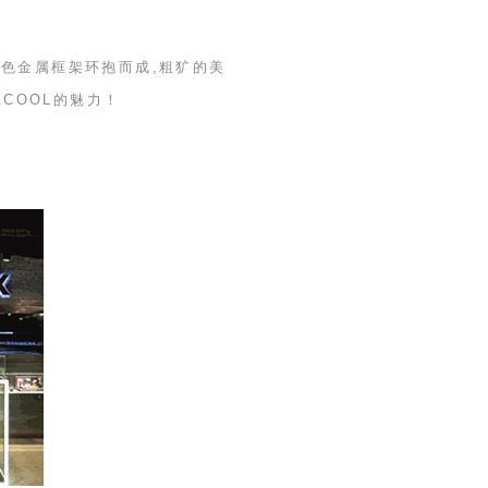
色金属框架环抱而成,粗犷的美
&COOL
的魅力！