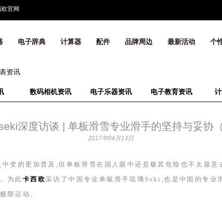
西欧官网
器
电子辞典
计算器
配件
品牌周边
最新活动
个
表资讯
讯
数码相机资讯
电子乐器资讯
电子教育资讯
计
seki深度访谈 | 单板滑雪专业滑手的坚持与妥协
2017年04月13日
之中变的更加普及,但单板滑雪在国人眼中还是极其危险也不太愿意
。为此
卡西欧
采访了中国专业单板滑手琉璃
Seki
,也是中国的专业
极限运动。