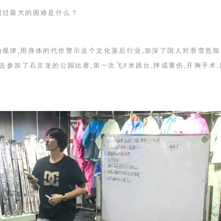
到过最大的困难是什么？
动规律,用身体的代价警示这个文化落后行业,加深了国人对滑雪危
就去参加了石京龙的公园比赛,第一次飞
8
米跳台,摔成重伤,开胸手术