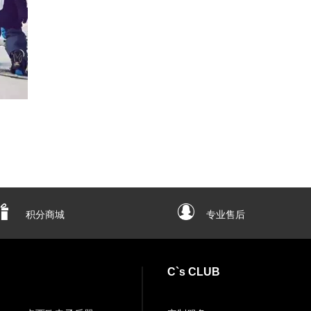
积分商城
专业售后
C`s CLUB