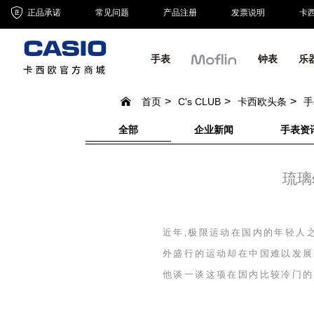
正品承诺
常见问题
产品注册
发票说明
卡
手表
钟表
乐
首页
C's CLUB
卡西欧头条
手
全部
企业新闻
手表资
琉璃
近年,极限运动在国内的年轻人
外盛行的运动却在中国难以发展
他谈一谈这项在国内比较冷门的