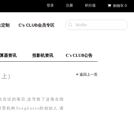
登录
注册
积分值
购物车
0
性定制
C’s CLUB会员专区
算器资讯
投影机资讯
C's CLUB公告
返回上一页
（上）
去尝试的项目,这导致了这项在国
滑雪机构
Toughness
的创始人,请