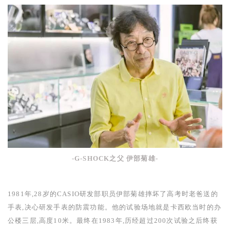
-G-SHOCK
之父
伊部菊雄
-
1981
年,
28
岁的
CASIO
研发部职员伊部菊雄摔坏了高考时老爸送的
手表,决心研发手表的防震功能。他的试验场地就是卡西欧当时的办
公楼三层,高度
10
米。最终在
1983
年,历经超过
200
次试验之后终获