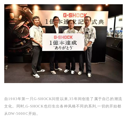
自
1983
年第一只
G-SHOCK
问世以来,
35
年间创造了属于自己的潮流
文化。同时,
G-SHOCK
也衍生出各种风格不同的系列,一切的开始都
从
DW-5000C
开始。