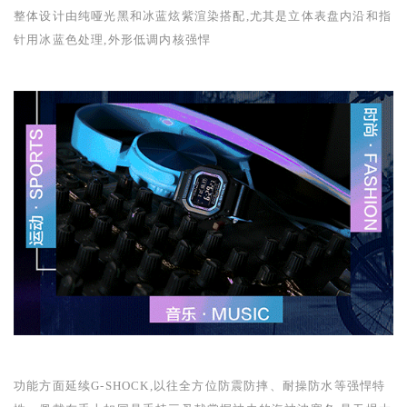
整体设计由纯哑光黑和冰蓝炫紫渲染搭配
,
尤其是立体表盘内沿和指
针用冰蓝色处理
,
外形低调内核强悍
功能方面延续
G-SHOCK
,
以往全方位防震防摔、耐操防水等强悍特