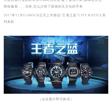
嘻哈服装……当然,怎么少得了延续街头文化的手表
2017
年
11
月
G-SHOCK
正式上市新品“王者之蓝”
CITY BATTLE
系
列表款
（点击图片即可购买）