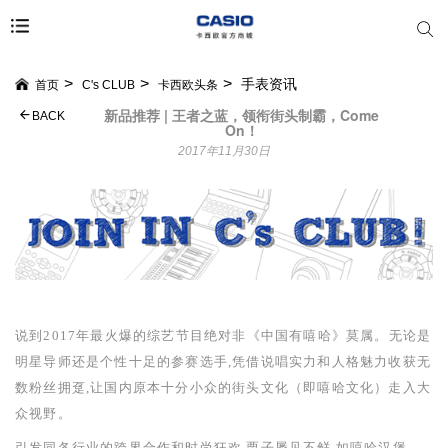
手表资讯
首页
C's CLUB
卡西欧头条
新品推荐 | 王者之蓝，领衔街头制霸，Come
BACK
On！
2017年11月30日
说到
2017
年最火爆的综艺节目绝对非《中国有嘻哈》莫属
。无论是
明星导师还是个性十足的参赛选手,
凭借说唱实力和人格魅力收获无
数粉丝拥趸
,
让国内原本十分小众的街头文化（即嘻哈文化）走入大
众视野。
引发同各行业的跨界合作和时尚狂欢
,
栗子屡见不鲜,如嘻哈汉堡、