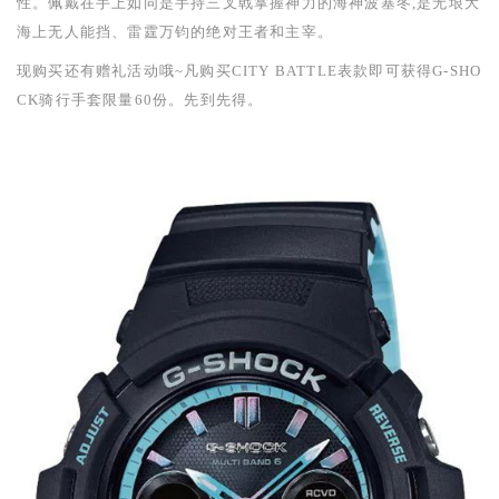
性
。
佩戴在手上如同是手持三叉戟掌握神力的海神波塞冬
,
是无垠大
海上无人能挡、雷霆万钧的绝对王者和主宰。
现购买还有赠礼活动哦
~
凡购买
CITY BATTLE
表款即可获得
G-SHO
CK
骑行手套限量
60
份。先到先得。