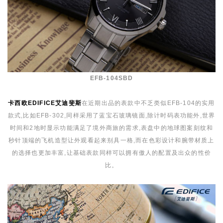
EFB-104SBD
卡西欧EDIFICE艾迪斐斯
在近期出品的表款中不乏类似EFB-104的实用
款式,比如EFB-302,同样采用了蓝宝石玻璃镜面,除计时码表功能外,世界
时间和2地时显示功能满足了境外商旅的需求,表盘中的地球图案刻纹和
秒针顶端的飞机造型让外观看起来别具一格,而在色彩设计和腕带材质上
的选择也更加丰富,让基础表款同样可以拥有傲人的配置及出众的性价
比。