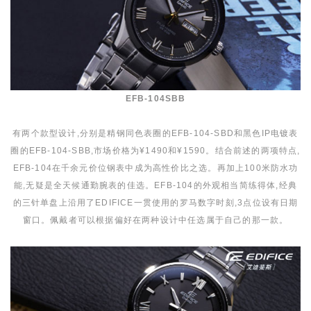
EFB-104SBB
有两个款型设计,分别是精钢同色表圈的EFB-104-SBD和黑色IP电镀表
圈的EFB-104-SBB,市场价格为¥1490和¥1590。结合前述的两项特点,
EFB-104在千余元价位钢表中成为高性价比之选。再加上100米防水功
能,无疑是全天候通勤腕表的佳选。EFB-104的外观相当简练得体,经典
的三针单盘上沿用了EDIFICE一贯使用的罗马数字时刻,3点位设有日期
窗口。佩戴者可以根据偏好在两种设计中任选属于自己的那一款。