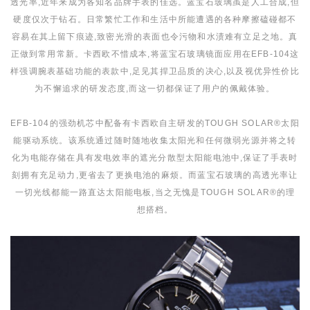
透光率,近年来成为各知名品牌手表的佳选。蓝宝石玻璃虽是人工合成,但
硬度仅次于钻石。日常繁忙工作和生活中所能遭遇的各种摩擦磕碰都不
容易在其上留下痕迹,致密光滑的表面也令污物和水渍难有立足之地。真
正做到常用常新。卡西欧不惜成本,将蓝宝石玻璃镜面应用在EFB-104这
样强调腕表基础功能的表款中,足见其捍卫品质的决心,以及视优异性价比
为不懈追求的研发态度,而这一切都保证了用户的佩戴体验。
EFB-104的强劲机芯中配备有卡西欧自主研发的TOUGH SOLAR®太阳
能驱动系统。该系统通过随时随地收集太阳光和任何微弱光源并将之转
化为电能存储在具有发电效率的遮光分散型太阳能电池中,保证了手表时
刻拥有充足动力,更省去了更换电池的麻烦。而蓝宝石玻璃的高透光率让
一切光线都能一路直达太阳能电板,当之无愧是TOUGH SOLAR®的理
想搭档。