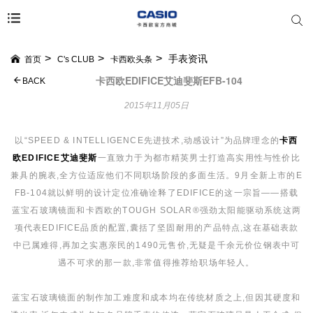
手表资讯
首页
C's CLUB
卡西欧头条
卡西欧EDIFICE艾迪斐斯EFB-104
BACK
2015年11月05日
以“SPEED & INTELLIGENCE先进技术,动感设计”为品牌理念的
卡西
欧EDIFICE艾迪斐斯
一直致力于为都市精英男士打造高实用性与性价比
兼具的腕表,全方位适应他们不同职场阶段的多面生活。9月全新上市的E
FB-104就以鲜明的设计定位准确诠释了EDIFICE的这一宗旨——搭载
蓝宝石玻璃镜面和卡西欧的TOUGH SOLAR®强劲太阳能驱动系统这两
项代表EDIFICE品质的配置,囊括了坚固耐用的产品特点,这在基础表款
中已属难得,再加之实惠亲民的1490元售价,无疑是千余元价位钢表中可
遇不可求的那一款,非常值得推荐给职场年轻人。
蓝宝石玻璃镜面的制作加工难度和成本均在传统材质之上,但因其硬度和