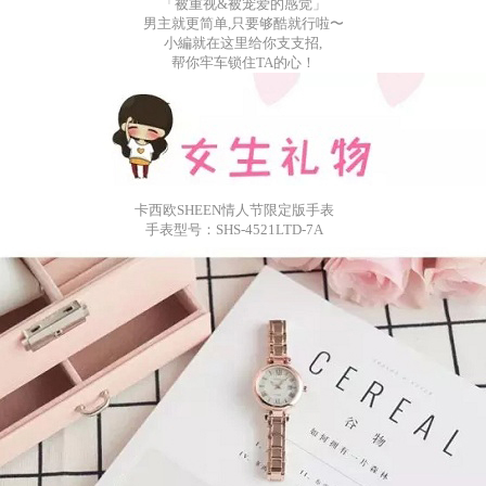
「被重视
&
被宠爱的感觉」
男主就更简单,
只要
够酷就行啦
〜
小編就在这里给你支支招,
帮你牢车锁住TA的心！
卡西欧
SHEEN情
人节限定版手表
手表型号：
SHS-4521LTD-7A