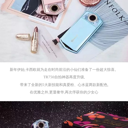
新年伊始,卡西欧就为走在时尚前沿的小仙们准备
了一份超大惊喜。
TR
750
自拍神器再度升级,
带来了全新的5大新技能和真爱粉、心水蓝两款新配色,
在优雅之外,更显奢华,再次俘获你的少女心