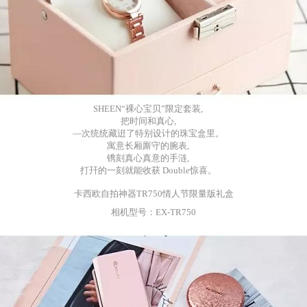
SHEEN
“裸心宝贝”限定套装
,
把时间和真心
,
—
次统统藏逬了特别设计的珠宝盒里。
寓意长厢厮守的腕表,
镌刻真心真意的手涟,
打幵的一刻就能收获
Double惊喜。
卡西欧自拍神器
TR750
情人节限量版礼盒
相机型号：
EX-TR750