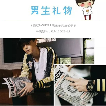
卡西欧
G
-
SHOC
k
黑金系列运动手表
手表型号：
GA-110GB-1A