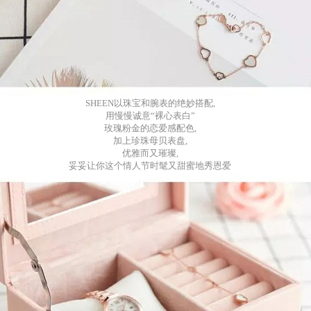
SHEEN以珠宝和
腕表的绝妙搭配,
用慢慢诚意“裸心表白”
玫瑰粉金的恋爱感配色,
加上珍珠母贝表盘,
优雅而又璀璨,
妥妥让你这个情人节时髦又甜蜜地秀恩爱