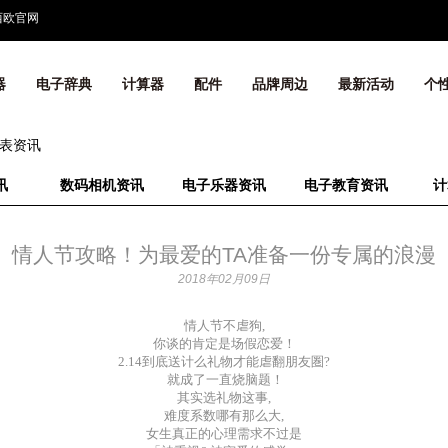
西欧官网
器
电子辞典
计算器
配件
品牌周边
最新活动
个
表资讯
讯
数码相机资讯
电子乐器资讯
电子教育资讯
计
情人节攻略！为最爱的TA准备一份专属的浪漫
2018年02月09日
情人节不虐狗,
你谈的肯定是场假恋爱！
2.14到底送计么礼物才能虐翻朋友圏?
就成了一直烧
脑题！
其实选礼物这事,
难度系数哪有那么大,
女生真正的心理需求不过是