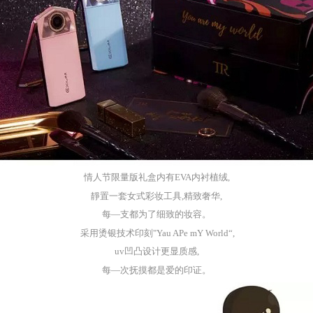
情人节限量版礼盒内有
EVA
内衬植绒,
靜置一套女式彩妆工具,精致奢华
,
每
—支都为了细致的妆容。
采用烫银技术印刻
"Yau
AP
e
mY
World“,
uv凹
凸设计更显质感
,
每
—次抚摸都是
爱
的印证。