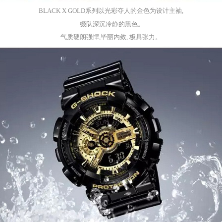
BLACK
X
GOLD
系列以光彩夺人的金色为设计主袖,
缀队深沉冷静的黑色。
气质硬朗强悍,毕丽内敛, 极具张力
。