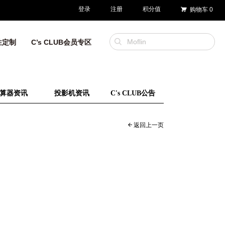
登录
注册
积分值
购物车
0
性定制
C’s CLUB会员专区
算器资讯
投影机资讯
C's CLUB公告
返回上一页