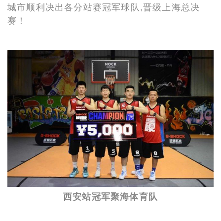
城市顺利决出各分站赛冠军球队,晋级上海总决
赛！
西安站冠军聚海体育队