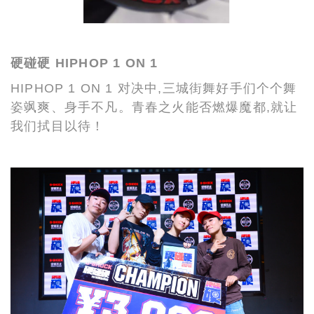
硬碰硬
HIPHOP 1 ON 1
HIPHOP 1 ON 1 对决中,三城街舞好手们个个舞
姿飒爽、身手不凡。青春之火能否燃爆魔都,就让
我们拭目以待！