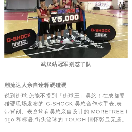
武汉站冠军别怼了队
潮流达人亲自诠释硬碰硬
说到街球,怎能不提到「街球王」吴悠！在成都硬
碰硬现场发布的 G-SHOCK 吴悠合作款手表,表
带背刻、表盒均有吴悠亲自设计的 MOREFREE l
ogo 和标语,街头篮球的 TOUGH 情怀彰显无遗。