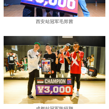
西安站冠军毛郑茜
成都站冠军陈绍翔