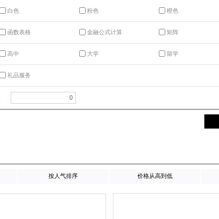
白色
粉色
橙色
函数表格
金融公式计算
矩阵
高中
大学
留学
礼品服务
一
按人气排序
价格从高到低