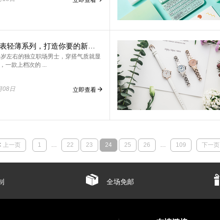
卡西欧手表轻薄系列，打造你要的新轻薄商务风格！
0岁左右的独立职场男士，穿搭气质就显
一款上档次的 ...
月08日
立即查看
上一页
1
…
22
23
24
25
26
…
109
下一页
制
全场免邮