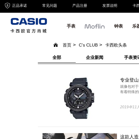
正品承诺
常见问题
产品注册
发票说明
卡
手表
钟表
乐
首页
C's CLUB
卡西欧头条
全部
企业新闻
手表资
就像包对于
有着特殊的吸
2019年11