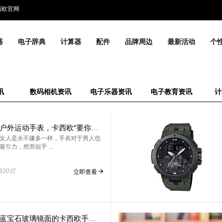
西欧官网
器
电子辞典
计算器
配件
品牌周边
最新活动
个
讯
数码相机资讯
电子乐器资讯
电子教育资讯
计
专业登山户外运动手表，卡西欧“要你好看”！
女人是永不嫌多一样，手表对于男人也
引力，然而似乎 ...
月20日
立即查看
这款人造蓝宝石玻璃镜面的卡西欧手表，商务型男之选！