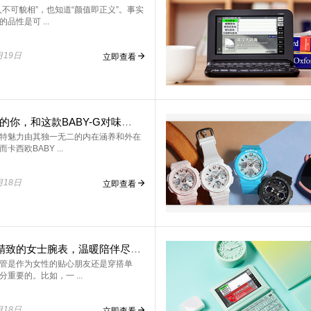
人不可貌相”，也知道“颜值即正义”。事实
品性是可 ...
月19日
立即查看
青春活力的你，和这款BABY-G对味了吗？
特魅力由其独一无二的内在涵养和外在
卡西欧BABY ...
月18日
立即查看
Get这款精致的女士腕表，温暖陪伴尽显优雅！
管是作为女性的贴心朋友还是穿搭单
重要的。比如，一 ...
月18日
立即查看