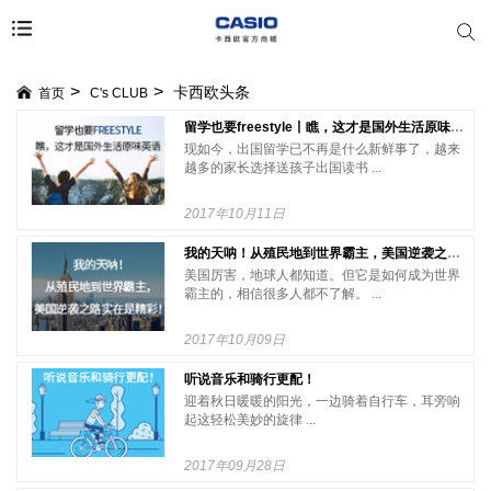
卡西欧头条
首页
C's CLUB
留学也要freestyle丨瞧，这才是国外生活原味英语
现如今，出国留学已不再是什么新鲜事了，越来
越多的家长选择送孩子出国读书 ...
2017年10月11日
我的天呐！从殖民地到世界霸主，美国逆袭之路实在是精彩！
美国厉害，地球人都知道。但它是如何成为世界
霸主的，相信很多人都不了解。 ...
2017年10月09日
听说音乐和骑行更配！
迎着秋日暖暖的阳光，一边骑着自行车，耳旁响
起这轻松美妙的旋律 ...
2017年09月28日