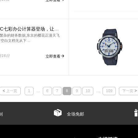
JW-200SC七彩办公计算器登场，让工作自然出「色」
繁杂的财务数据,东京的樱花正漫天飞
空白文档无从下 ...
月16日
立即查看
上一页
1
…
6
7
8
9
10
…
109
下一页
制
全场免邮