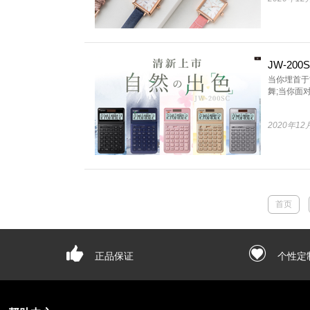
当你埋首于
舞;当你面对
2020年12
首页
正品保证
个性定