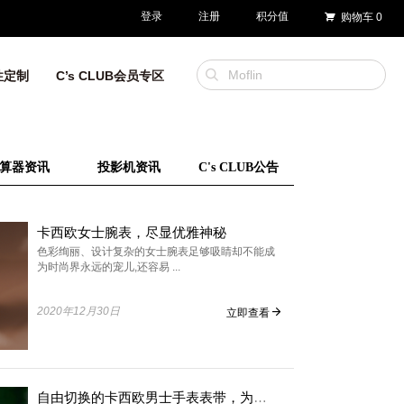
登录
注册
积分值
购物车
0
性定制
C’s CLUB会员专区
算器资讯
投影机资讯
C's CLUB公告
卡西欧女士腕表，尽显优雅神秘
色彩绚丽、设计复杂的女士腕表足够吸睛却不能成
为时尚界永远的宠儿,还容易 ...
2020年12月30日
立即查看
自由切换的卡西欧男士手表表带，为你带来不一样的时尚体验