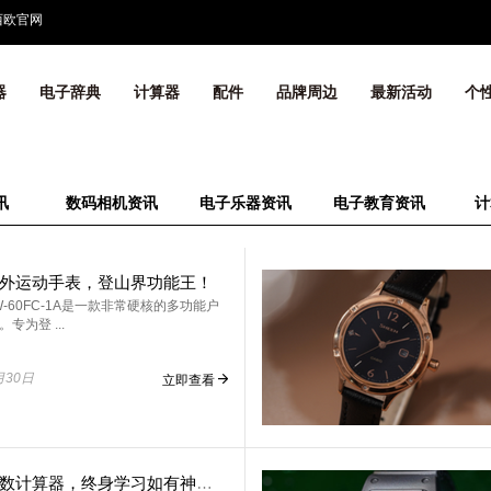
西欧官网
器
电子辞典
计算器
配件
品牌周边
最新活动
个
讯
数码相机资讯
电子乐器资讯
电子教育资讯
计
外运动手表，登山界功能王！
-60FC-1A是一款非常硬核的多功能户
专为登 ...
月30日
立即查看
卡西欧函数计算器，终身学习如有神助！