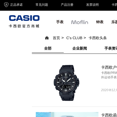
正品承诺
常见问题
产品注册
发票说明
卡
手表
钟表
乐
首页
C's CLUB
卡西欧头条
全部
企业新闻
手表资
卡西欧户
卡西欧PRW
外运动手表。
2020年12