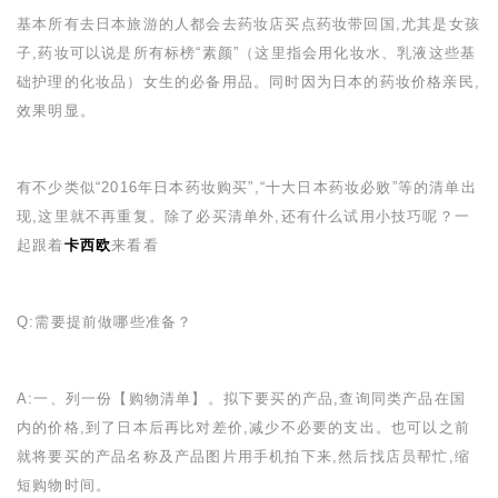
基本所有去日本旅游的人都会去药妆店买点药妆带回国,尤其是女孩
子,药妆可以说是所有标榜“素颜”（这里指会用化妆水、乳液这些基
础护理的化妆品）女生的必备用品。同时因为日本的药妆价格亲民,
效果明显。
有不少类似“
2016
年日本药妆购买”,“十大日本药妆必败”等的清单出
现,这里就不再重复。除了必买清单外,还有什么试用小技巧呢？一
起跟着
卡西欧
来看看
Q:
需要提前做哪些准备？
A:
一、列一份【购物清单】。拟下要买的产品,查询同类产品在国
内的价格,到了日本后再比对差价,减少不必要的支出。也可以之前
就将要买的产品名称及产品图片用手机拍下来,然后找店员帮忙,缩
短购物时间。