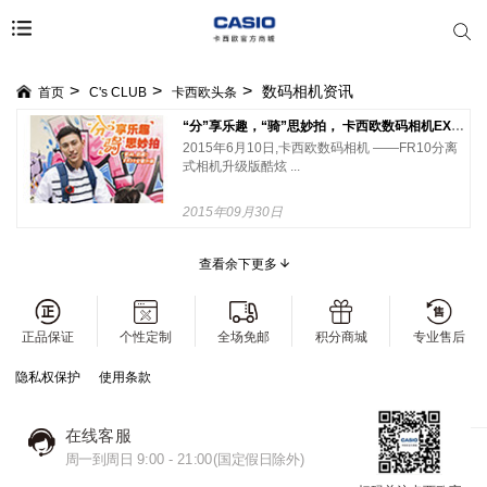
数码相机资讯
首页
C's CLUB
卡西欧头条
“分”享乐趣，“骑”思妙拍， 卡西欧数码相机EX-FR10功能升级！
2015年6月10日,卡西欧数码相机 ——FR10分离
式相机升级版酷炫 ...
2015年09月30日
查看余下更多
正品保证
个性定制
全场免邮
积分商城
专业售后
隐私权保护
使用条款
在线客服
周一到周日 9:00 - 21:00(国定假日除外)