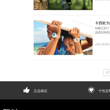
卡西欧为
转眼已到了
温柔的海风轻
2021年08
首
正品保证
个性定