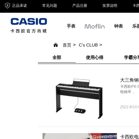
正品承诺
常见问题
产品注册
发票说明
卡
手表
钟表
乐
首页
C's CLUB
全部
使用心得
学霸分
卡西欧PX-S
电钢琴 ...
2021年10