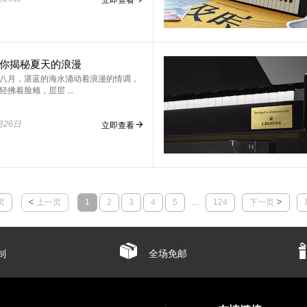
你揭秘夏天的浪漫
八月，湛蓝的海水涌动着浪漫的情调，
拂着脸颊，层层 ...
月26日
立即查看
页
上一页
1
2
3
4
5
…
124
下一页
制
全场免邮