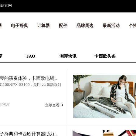
西欧官网
器
电子辞典
计算器
配件
品牌周边
最新活动
个
享
FAQ
测评快讯
卡西欧头条
大三角钢琴的演奏体验，卡西欧电钢琴从低音到高音的再次升级
1100和PX-S3100，是Privia飘韵系列
月08日
立即查看
卡西欧电子辞典和卡西欧计算器助力学习更高效