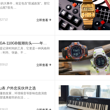
1年的大事件，肯定包含“双减政策”。那它
呢?首先 ...
月27日
立即查看
不羁黑金GA-110GB领潮街头——年轻就该闪耀
是记录时间的工具，它更是一种风格和
时尚、张扬、不 ...
月09日
立即查看
登山表 户外忠实伙伴之选
蓬勃发展，环境噪音等影响也愈演愈
逃离都市的生活， ...
月26日
立即查看