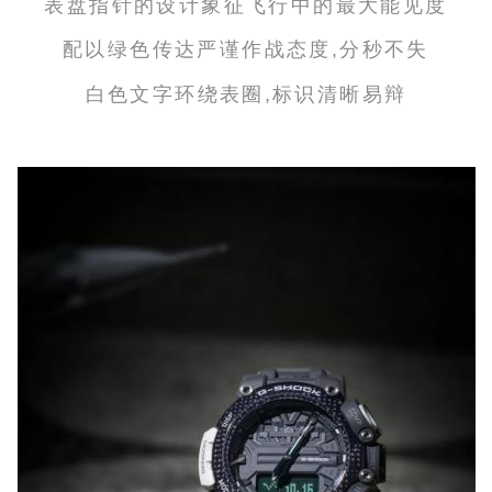
表盘指针的设计象征飞行中的最大能见度
配以绿色传达严谨作战态度,分秒不失
白色文字环绕表圈,标识清晰易辩