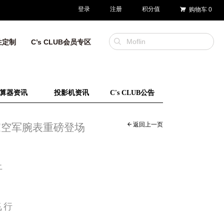
登录
注册
积分值
购物车
0
性定制
C’s CLUB会员专区
算器资讯
投影机资讯
C's CLUB公告
返回上一页
R皇家空军腕表重磅登场
止
飞行