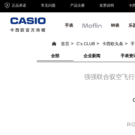
正品承诺
常见问题
产品注册
发票说明
卡
手表
钟表
乐
首页
C's CLUB
卡西欧头条
手
全部
企业新闻
手表资
强强联合驭空飞行丨R
R