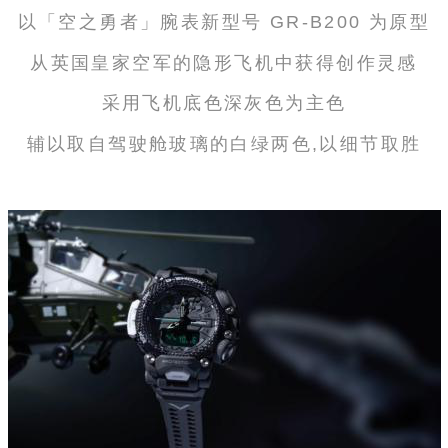
以「空之勇者」腕表新型号 GR-B200 为原型
从英国皇家空军的隐形飞机中获得创作灵感
采用飞机底色深灰色为主色
辅以取自驾驶舱玻璃的白绿两色,以细节取胜