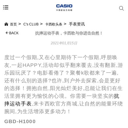
手表资讯
首页
C's CLUB
卡西欧头条
抗摔运动手表，卡西欧与你进击自然！
BACK
2021年01月15日
度过一个假期,又在心里期待下一个假期,呼朋唤
友,一起
HAPPY,活动却似乎翻来覆去,没有翻新,游
乐园玩厌了？电影看倦了？聚餐k歌都来了一遍,
还有什么别的选择?也许,到户外去探索,会是更好
的选择！拥抱自然,阳光灿烂美好,总能让我们在生
活里拥有更为愉悦的心境。你需要一块坚实的
抗
摔运动手表
,来卡西欧官方商城,让自然的能量环绕
腕间,为生活增添更多动力！
GBD-H1000