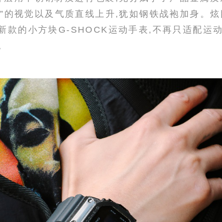
“硬”的视觉以及气质直线上升,犹如钢铁战袍加身。
新款的小方块G-SHOCK运动手表,不再只适配运
。