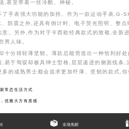
稳,甚至带着一丝冷酷、神秘。
手表强大功能的加持。作为一款运动手表,G-SHOC
防水、防震之外,还具有倒计时、电子荧光照明、整点
如意。另外,作为对于卡西欧经典款式的致敬,全新
些男人味。
它却十分得轻薄坚韧。薄款总能营造出一种恰到好处
,易于驾驭却极具绅士型格,层层递进的侧面线条,
更多的成熟男士都会追求更加纤薄、坚韧的款式,你
新常态生活方式
，优雅大方有质感
制
全场免邮