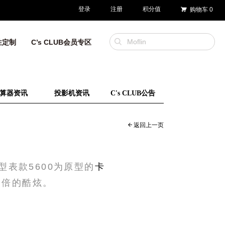
登录
注册
积分值
购物车
0
性定制
C’s CLUB会员专区
算器资讯
投影机资讯
C's CLUB公告
返回上一页
表款5600为原型的
卡
表加倍的酷炫。