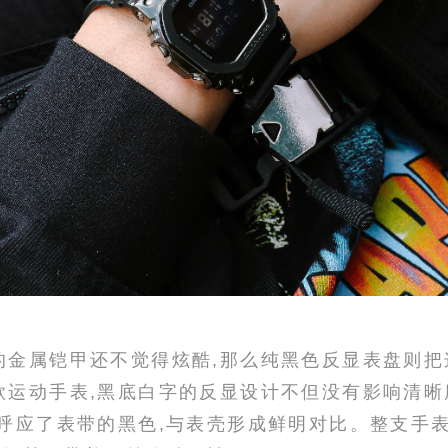
的金属铠甲还不觉得炫酷,那么纯黑色反显表盘则把
款运动手表,黑底白字的反显设计不但没有影响清晰
呼应了表带的黑色,与表壳形成鲜明对比。整支手表