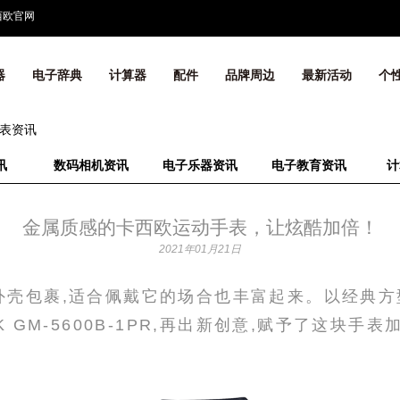
西欧官网
器
电子辞典
计算器
配件
品牌周边
最新活动
个
表资讯
讯
数码相机资讯
电子乐器资讯
电子教育资讯
计
金属质感的卡西欧运动手表，让炫酷加倍！
2021年01月21日
外壳包裹,适合佩戴它的场合也丰富起来。以经典方型
CK GM-5600B-1PR,再出新创意,赋予了这块手