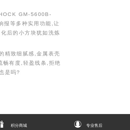
K GM-5600B-
响报等多种实用功能,让
进化后的小方块犹如洗炼
的精致细腻感,金属表壳
流畅有度,轻盈线条,拒绝
也是吗?
积分商城
专业售后