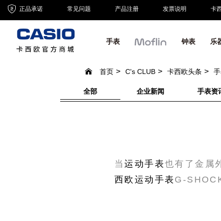
正品承诺
常见问题
产品注册
发票说明
卡
手表
钟表
乐
首页
C's CLUB
卡西欧头条
手
全部
企业新闻
手表资
当
运动手表
也有了金属
西欧运动手表
G-SHO