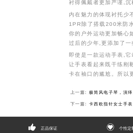
衬得佩戴者更加严谨,沉
内在魅力的体现衬托少不了
1PR除了搭载200米
你的户外运动更加畅心
过后的少年,更添加了一
即使是一款运动手表
,
让手表看起来既干练刚毅
卡在袖口的尴尬。所以
上一篇:
极简风电子琴，演绎
下一篇:
卡西欧指针女士手表
正品保证
个性定