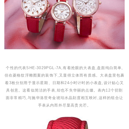
个性的代表
SHE-3029PGL-7A
,有着抢眼的大表盘,盘面纯白简单,
但在菱格纹浮雕图案的装饰下,又显得立体而有质感。大表盘里包裹
着
3
枚分别用于显示星期、日期和
24
小时计时的小表盘,设计贴心又
具创意。这看似简洁的手表,却也不失华丽的点缀。表内
12
个切割
面非常精巧,与施华洛世奇金琥珀水晶刻度相互映衬,这样的组合让
手表从内而外尽显高贵光芒。