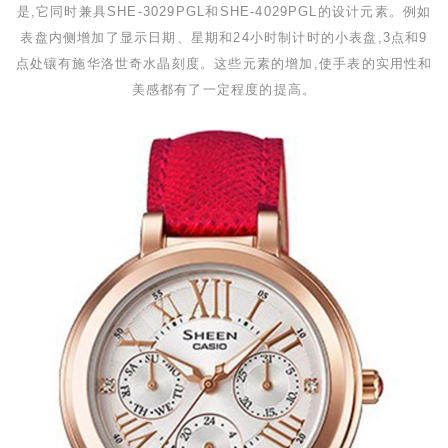
是,它同时兼具
SHE-3029PGL
和
SHE-4029PGL
的设计元素。例如
表盘内侧增加了显示日期、星期和
24
小时制计时的小表盘,
3
点和
9
点处镶有施华洛世奇水晶刻度。这些元素的增加,使手表的实用性和
美感都有了一定程度的提高。