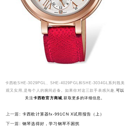
卡西欧
SHE-3029PGL
、
SHE-4029PGL
和
SHE-3034GL
系列既美
观又实用,是每个人的腕间必备。如果你对这三款手表感兴趣,
可以
关注
卡西欧官方商城
,获取更多的详细信息。
上一篇:
卡西欧计算器fx-991CN X试用报告（上）
下一篇:
钢琴选得好，学习钢琴不困扰