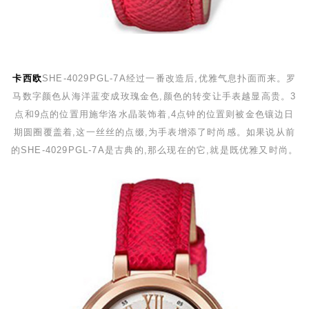
卡西欧
SHE-4029PGL-7A
经过一番改造后,优雅气息扑面而来。罗
马数字颜色从海洋蓝变成玫瑰金色,颜色的转变让手表越显高贵。
3
点和
9
点的位置用施华洛水晶装饰着,
4
点钟的位置则被金色镶边日
期圆圈覆盖着,这一丝丝的点缀,为手表增添了时尚感。如果说从前
的
SHE-4029PGL-7A
是古典的,那么现在的它,就是既优雅又时尚。