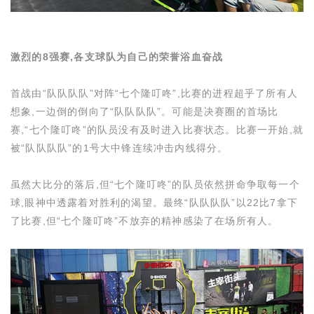
激烈的
8
强赛,各支球队为自己的荣誉浴血奋战
首战由“队队队队”对阵“七个隆叮咚”,比赛的进程超乎了所有人
想象,一边倒的倒向了“队队队队”。可能是决赛圈的首场比
赛,“七个隆叮咚”的队员没有及时进入比赛状态。比赛一开始,就
被“队队队队”的
1
号大中锋连续冲击内线得分。
虽然大比分的落后,但“七个隆叮咚”的队员依然拼命争取每一个
球,眼神中透露着对胜利的渴望。最终“队队队队”以
22
比
7
拿下
了比赛,但“七个隆叮咚”不放弃的精神感染了在场所有人。