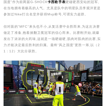
国度”作为前两届
G-SHOCK
卡西欧手表
硬碰硬西安站的冠军,
在当地拥有着极高的人气。尤其是队中的明星队员李观洋更是
参加过
Nike
打出名堂并获得
Mvp
称号,可谓实力超群。
但对面的“
MFC
“来头也不小,从复活赛中全胜而来,为这次决赛
做足了准备,抱着掀翻卫冕冠军的信心而来。比赛刚开始,就爆
发出了浓浓的火药味,这就是一场硬碰硬,肌肉对肌肉的比赛,实
力才能决定最后胜利的归属。最终“风之国度”更胜一筹,以（
2
1
：
12
）大比分获胜。