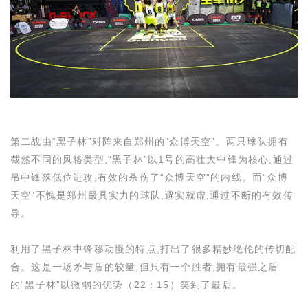
第二战由“黑子林”对阵来自郑州的“众博天空”。两只球队拥有
截然不同的风格类型,“黑子林”以
1
号的高壮大中锋为核心,通过
吊中锋落低位进攻,有效的杀伤了“众博天空”的内线。而“众博
天空”不愧是郑州最具实力的球队,避实就虚,通过不断的有效传
导。
利用了黑子林中锋移动慢的特点,打出了很多精妙绝伦的传切配
合。这是一场矛与盾的较量,但只有一个胜者,拥有最强之盾
的“黑子林”以微弱的优势（
22
：
15
）笑到了最后。