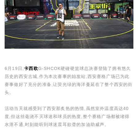
6
月
19
日,
卡西欧
G-SHCOK
硬碰硬篮球总决赛登陆了拥有悠久
历史的西安古城,作为本次赛事的始发站,西安赛格广场已为此
赛事做好了充分的准备,让荧光绿的海洋蔓延在了整个西安的街
头。
活动当天就感受到了西安那炙热的热情,虽然室外温度高达
40
度,但这丝毫浇不灭球迷和球员的热度,整个赛格广场都被堵得
水泄不通,时刻能听到球迷震耳欲聋的加油助威声。