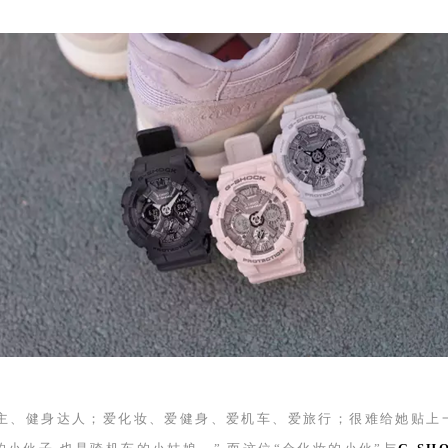
主、健身达人；爱化妆、爱健身、爱机车、爱旅行；很难给她贴上