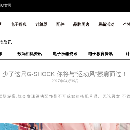
西欧官网
器
电子辞典
计算器
配件
品牌周边
最新活动
个
表资讯
讯
数码相机资讯
电子乐器资讯
电子教育资讯
计
少了这只G-SHOCK 你将与“运动风”擦肩而过！
2017年04月06日
近期穿搭,就会发现运动配饰是不可或缺的搭配单品。无论男女,不
。