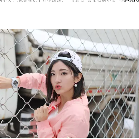
小伙子,也是骑机车的小姑娘。” 而这位“会化妆的小伙”与
G-SH