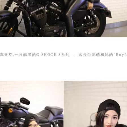
车夹克,一只酷黑的
G-SHOCK S
系列——这是白晓萌和她的“
Boyf