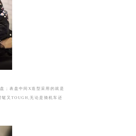
表盘；表盘中间
X
造型采用的就是
时髦又
TOUGH
,无论是骑机车还