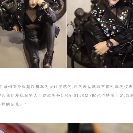
个系列本身就是以机车为设计灵感的,它的表盘就非常像机车的仪
契合我们爱机车的人！这款黑色
GMA-S120MF
配色也酷感十足,既
一样的范儿。”