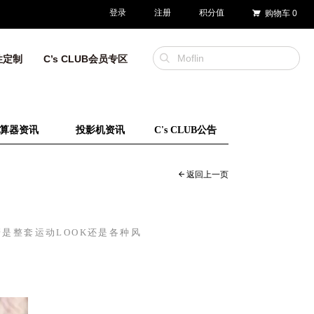
登录
注册
积分值
购物车
0
性定制
C’s CLUB会员专区
算器资讯
投影机资讯
C's CLUB公告
返回上一页
管是整套运动
LOOK
还是各种风