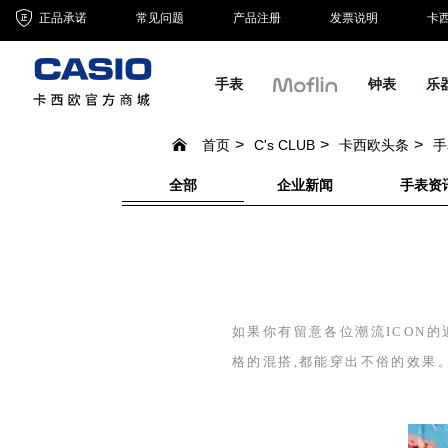
正品承诺
常见问题
产品注册
发票说明
卡
手表
钟表
乐
首页
C's CLUB
卡西欧头条
手
全部
企业新闻
手表资
如果你有留意各位潮流
ICON
的
格的混搭,都能穿出不俗的效果