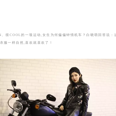
N
、很
COOL
的一项运动,女生为何偏偏钟情机车？白晓萌回答说：
衣服一样自然,喜欢就喜欢了！