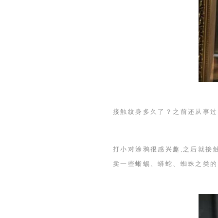
接触纹身多久了？之前还从事过
打小对涂鸦很感兴趣,之后就接
卖一些蜥蜴、蟒蛇、蜘蛛之类的