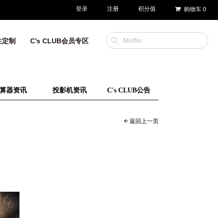
登录
注册
积分值
购物车
0
性定制
C’s CLUB会员专区
算器资讯
投影机资讯
C's CLUB公告
返回上一页