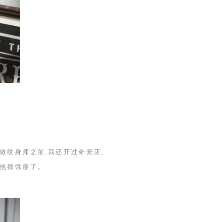
做纹身师之前,我还开过奇宠店,
管他都饿瘦了。