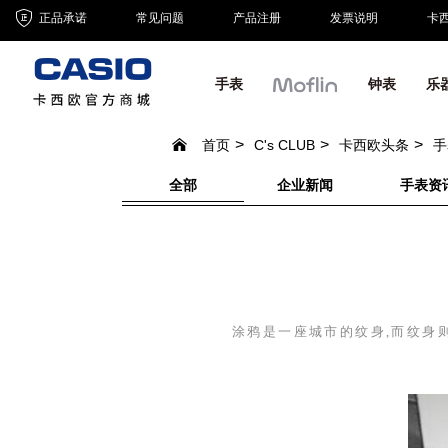
正品承诺
常见问题
产品注册
发票说明
卡
手表
钟表
乐
首页
C's CLUB
卡西欧头条
手
全部
企业新闻
手表资
涂鸦是一座城市的纹身,而纹身