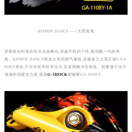
HIPHOP DANCE
——大秀真我
穿着嘻哈时装在街头自由舞动,张扬不羁的个性,展现酷一代的率
真。
HIPHOP DANCE
散发出来的朝气蓬勃,及爆发力之强正如
GA-4
00BY
表款,不仅外在年轻有活力,且采用耐冲击构造。想要做个活力
满满的强硬实力派,就选
G-SHOCK
硬碰硬
GA-400BY
。