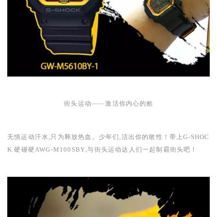
街头运动
——
激活你内心的
酷
无惧运动汗水,只为释放热血。少年们,活出你的敢性！带上
G-SHOC
K
硬碰硬
AWG-M100SBY
,与街头运动达人们一起制霸街头吧！