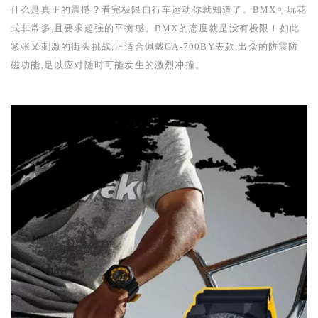
什么是真正的震撼？看完极限自行车运动你就知道了。
BMX
可玩花
式非常多,且要求超强的平衡感。
BMX
的态度就是没有极限！如此
紧张又刺激的街头挑战,正适合佩戴
GA-700BY
表款,出众的防震防
磁功能,足以应对随时可能发生的激烈冲撞。