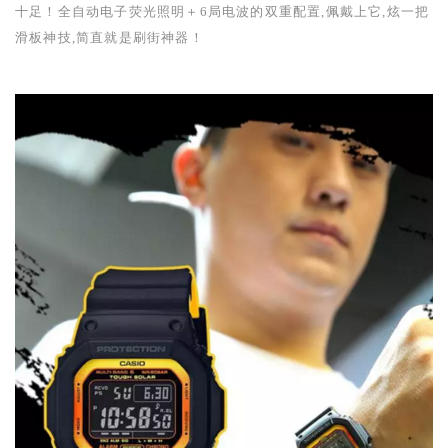
十足！全自动电子荧光照明＋6局电波的双重配置,佩戴上它,炫一把
滑板神技,简直就是刷街神器！