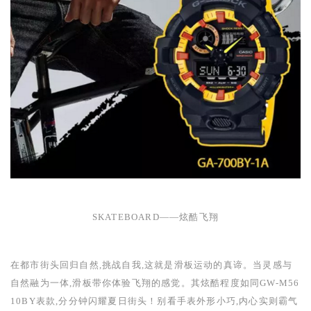
SKATEBOARD——
炫酷飞翔
在都市街头回归自然,挑战自我,这就是滑板运动的真谛。当灵感与
自然融为一体,滑板带你体验飞翔的感觉。其炫酷程度如同
GW-M56
10BY
表款,分分钟闪耀夏日街头！别看手表外形小巧,内心实则霸气