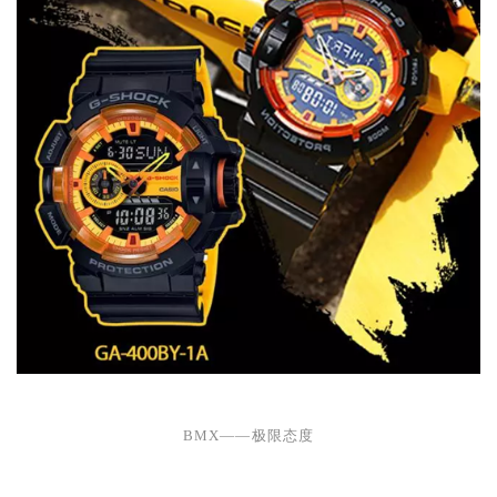
BMX——
极限态度