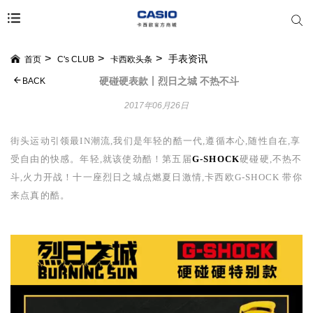
手表资讯
首页
C's CLUB
卡西欧头条
硬碰硬表款丨烈日之城 不热不斗
BACK
2017年06月26日
街头运动引领最
IN
潮流,我们是年轻的酷一代,遵循本心,随性自在,享
受自由的快感。年轻,就该使劲酷！第五届
G-SHOCK
硬碰硬,不热不
斗,火力开战！十一座烈日之城点燃夏日激情,卡西欧
G-SHOCK
带你
来点真的酷。