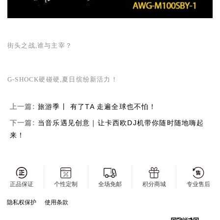
街头之战,谁与主宰？
G-SHOCK
硬碰硬,夏日缤纷新活力！
上一篇:
旅游季丨 有了TA 走遍全球也不怕！
下一篇:
当音乐遇见创意｜让卡西欧DJ机带你随时随地嗨起
来！
正品保证
个性定制
全场免邮
积分商城
专业售后
隐私权保护
使用条款