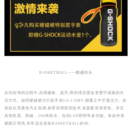
BASKETBALL——
酷越街头
在玩街球的过程中,自我修炼、提升,用街球态度改变墨守成规的生
活方式。如同硬碰硬主打款手表
GA-110BY
,稳重之中尽显活力。此
表款以亮黄色为主色调,表带采用双层技术,表盘配有渐变色。并且
具有防震、防磁、
200
米防水、自动
LED
照明等多功能。表款外形
硬朗又明亮,非常适合喜欢
BASKETBALL
的你。