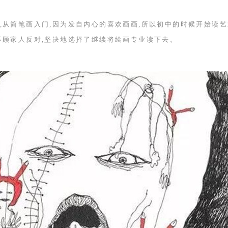
,从简笔画入门,因为发自内心的喜欢画画,所以初中的时候开始读艺
不顾家人反对,坚决地选择了继续将绘画专业读下去。