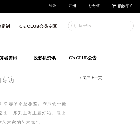
登录
注册
积分值
购物车
0
性定制
C’s CLUB会员专区
算器资讯
投影机资讯
C's CLUB公告
返回上一页
山专访
》杂志的创意总监。在展会中他
打造出一系列上海主题灯箱。展出
作艺术家的艺术家”。