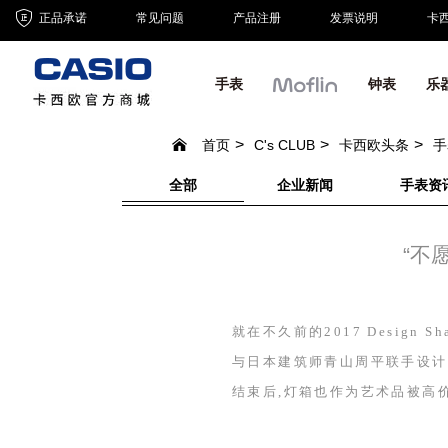
正品承诺
常见问题
产品注册
发票说明
卡
手表
钟表
乐
首页
C's CLUB
卡西欧头条
手
全部
企业新闻
手表资
“不
就在不久前的
2017 Design Sh
与日本建筑师青山周平联手设计
结束后,灯箱也作为艺术品被高