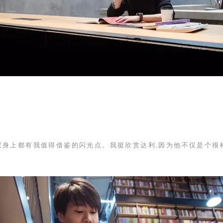
家身上都有我值得借鉴的闪光点。我挺欣赏达利,因为他不仅是个很