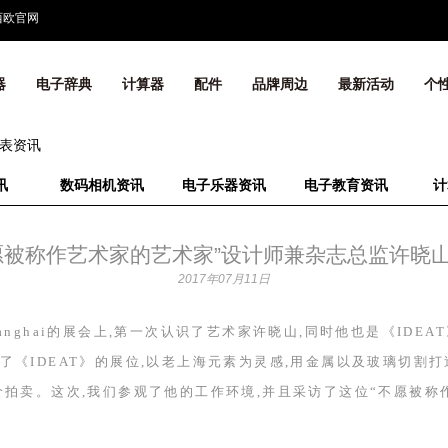
西欧官网
器
电子辞典
计算器
配件
品牌周边
最新活动
个
表资讯
讯
数码相机资讯
电子乐器资讯
电子教育资讯
计
愿被称作艺术家的艺术家”设计师兼杂志总监许晓
2017年07月11日
anghai
的展会上,第一次认识了艺术家许晓山,同时他也是《
IDEAT
了《
IDEAT
》的展位,以老上海元素为灵感,用金属以及玻璃切割
价拍卖。这次,我们参观了他的工作环境,并且采访了这位“不愿被称