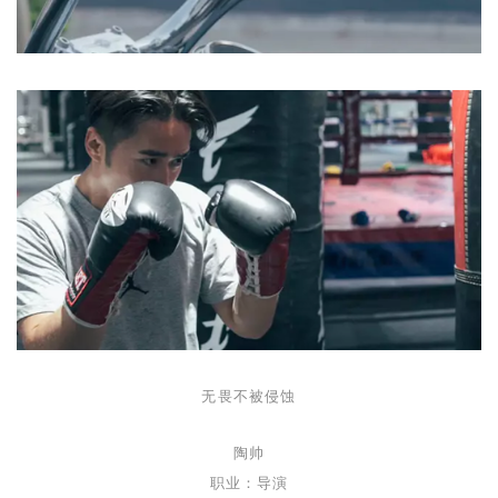
无畏不被侵蚀
陶帅
职业：导演