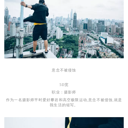
意念不被侵蚀
5D
宽
职业：摄影师
作为一名摄影师平时爱好攀岩和高空极限运动,意念不被侵蚀,就是
我生活的缩写。