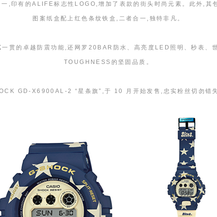
,印有的ALIFE标志性LOGO,增加了表款的街头时尚元素。此外,
图案纸盒配上红色条纹铁盒,二者合一,独特非凡。
K
一贯的卓越防震功能,还网罗20BAR防水、高亮度LED照明、秒表、
TOUGHNESS的坚固品质。
-SHOCK GD-X6900AL-2 “星条旗”,于 10 月开始发售,忠实粉丝切