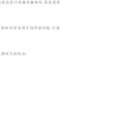
其包装盒设计也极具趣味性,蓝底星星
世界时间等实用又强悍的功能,尽显
勿错失拥有它的机会。