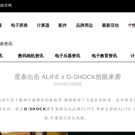
西欧官网
器
电子辞典
计算器
配件
品牌周边
最新活动
个
表资讯
讯
数码相机资讯
电子乐器资讯
电子教育资讯
计
星条出击 ALIFE x G-SHOCK抢眼来袭
2015年11月18日
殊防震构造开启了腕表不易摔坏的新篇章,逐渐获得了大批忠实粉丝。近年来
界合作。本次
G-SHOCK
携手美国街头品牌ALIFE,带来全新的ALIFE x 
表,尽显美式街头风格。