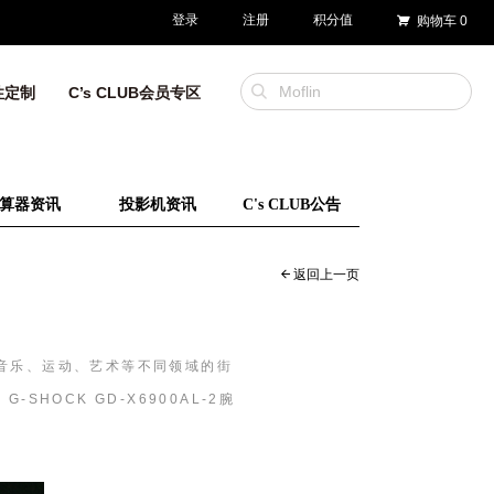
登录
注册
积分值
购物车
0
性定制
C’s CLUB会员专区
算器资讯
投影机资讯
C's CLUB公告
返回上一页
在音乐、运动、艺术等不同领域的街
G-SHOCK GD-X6900AL-2腕