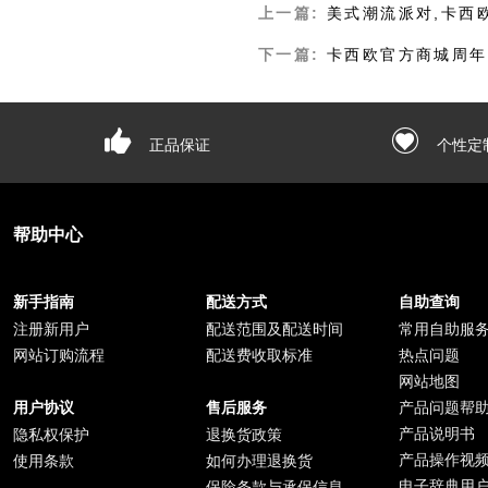
上一篇:
美式潮流派对,卡西欧手表
下一篇:
卡西欧官方商城周年
正品保证
个性定
帮助中心
新手指南
配送方式
自助查询
注册新用户
配送范围及配送时间
常用自助服
网站订购流程
配送费收取标准
热点问题
网站地图
产品问题帮
用户协议
售后服务
产品说明书
隐私权保护
退换货政策
产品操作视
使用条款
如何办理退换货
电子辞典用
保险条款与承保信息