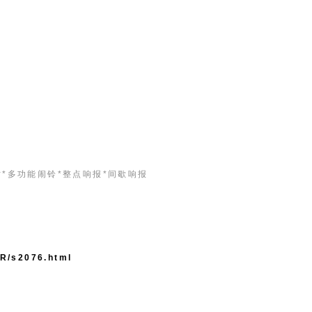
计时*多功能闹铃*整点响报*间歇响报
R/s2076.html