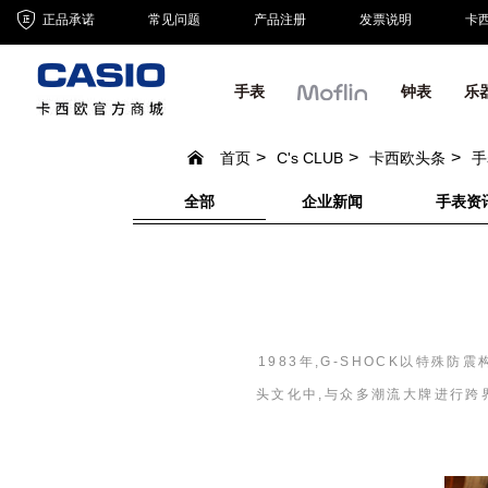
正品承诺
常见问题
产品注册
发票说明
卡
手表
钟表
乐
首页
C's CLUB
卡西欧头条
手
全部
企业新闻
手表资
1983年,G-SHOCK以特
头文化中,与众多潮流大牌进行跨