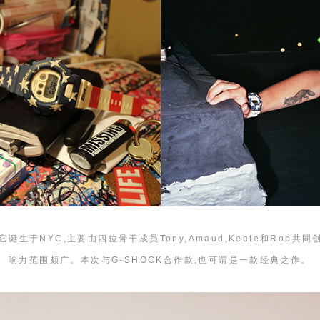
它诞生于NYC,主要由四位骨干成员Tony,Amaud,Keefe和Rob
响力范围颇广。本次与G-SHOCK合作款,也可谓是一款经典之作。