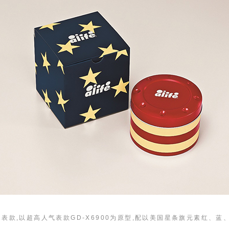
L-2表款,以超高人气表款GD-X6900为原型,配以美国星条旗元素红、