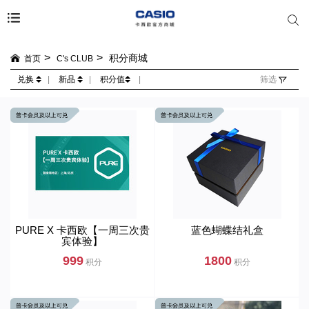
积分商城
首页
C's CLUB
兑换
|
新品
|
积分值
|
筛选
PURE X 卡西欧【一周三次贵
蓝色蝴蝶结礼盒
宾体验】
999
1800
积分
积分