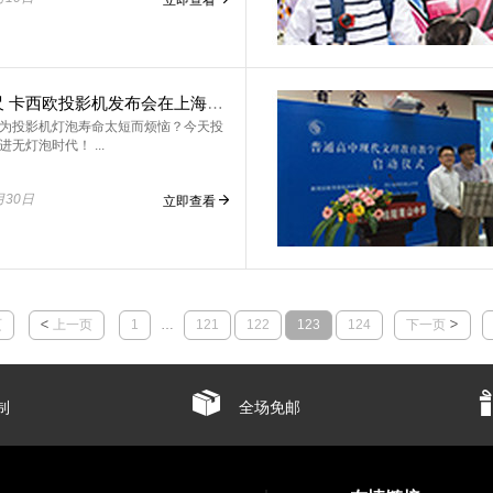
未来•咫尺 卡西欧投影机发布会在上海召开
为投影机灯泡寿命太短而烦恼？今天投
无灯泡时代！ ...
月30日
立即查看
页
上一页
1
…
121
122
123
124
下一页
制
全场免邮