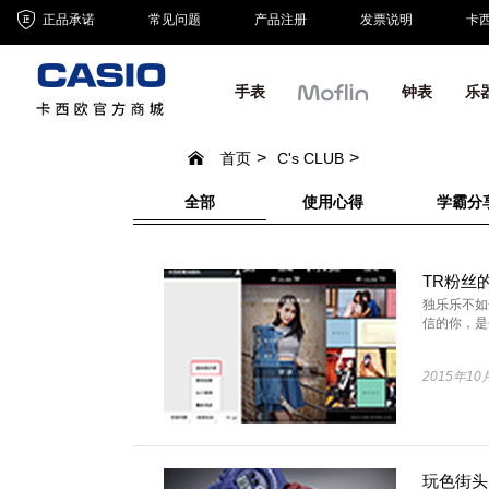
正品承诺
常见问题
产品注册
发票说明
卡
手表
钟表
乐
首页
C's CLUB
全部
使用心得
学霸分
独乐乐不如
信的你，是否
2015年10