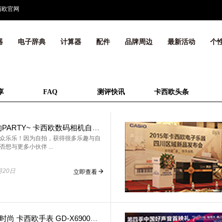
西欧官网
器
电子辞典
计算器
配件
品牌周边
最新活动
个
享
FAQ
测评快讯
卡西欧头条
TR粉丝的PARTY~ 卡西欧数码相机自拍俱乐部上线啦！
众乐乐！因为自拍，获得很多乐趣与自
想与更多小伙伴 ...
月20日
立即查看
玩色街头时尚 卡西欧手表 GD-X6900HT缤纷来袭