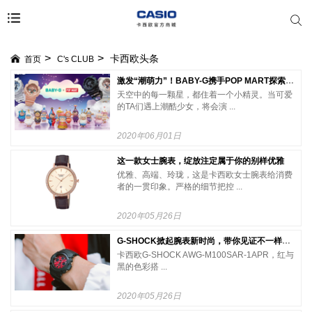
卡西欧头条
首页
C's CLUB
激发“潮萌力”！BABY-G携手POP MART探索梦幻星空
天空中的每一颗星，都住着一个小精灵。当可爱
的TA们遇上潮酷少女，将会演 ...
2020年06月01日
这一款女士腕表，绽放注定属于你的别样优雅
优雅、高端、玲珑，这是卡西欧女士腕表给消费
者的一贯印象。严格的细节把控 ...
2020年05月26日
G-SHOCK掀起腕表新时尚，带你见证不一样坚韧时刻
卡西欧G-SHOCK AWG-M100SAR-1APR，红与
黑的色彩搭 ...
2020年05月26日