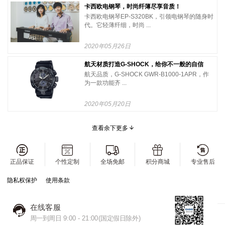
卡西欧电钢琴，时尚纤薄尽享音质！
卡西欧电钢琴EP-S320BK，引领电钢琴的随身时
代。它轻薄纤细，时尚 ...
2020年05月26日
航天材质打造G-SHOCK，给你不一般的自信
航天品质，G-SHOCK GWR-B1000-1APR，作
为一款功能齐 ...
2020年05月20日
查看余下更多
正品保证
个性定制
全场免邮
积分商城
专业售后
隐私权保护
使用条款
在线客服
周一到周日 9:00 - 21:00(国定假日除外)