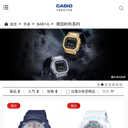
潮流时尚系列
首页
手表
BABY-G
新品
|
人气
|
价格
|
仅显示有货商品
|
筛选
新品
新品