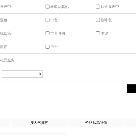
皮表带
树脂及其他
钛金属表带
蓝色
白色
咖啡色
抗低温
世界时间
电波
情侣
男士
礼品服务
按人气排序
价格从高到低