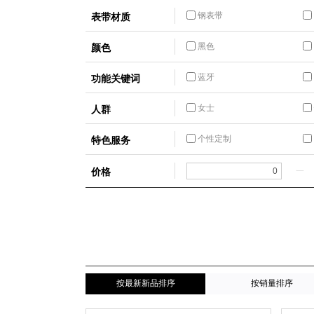
表带材质
钢表带
颜色
黑色
功能关键词
蓝牙
人群
女士
特色服务
个性定制
价格
一
按最新新品排序
按销量排序