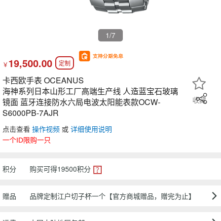
1
/7
19,500.00
定制
￥
卡西欧手表 OCEANUS
海神系列日本山形工厂高端生产线 人造蓝宝石玻璃
收藏
镜面 蓝牙连接防水六局电波太阳能表款OCW-
S6000PB-7AJR
点击查看
操作视频
或
详细使用说明
一个ID限购一只
积分
购买可得
19500
积分
赠品
品牌定制江户切子杯一个【官方商城赠品，赠完为止】