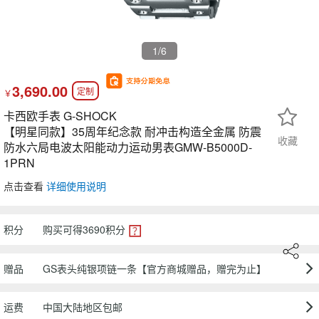
1
/6
3,690.00
定制
￥
卡西欧手表 G-SHOCK
【明星同款】35周年纪念款 耐冲击构造全金属 防震
收藏
防水六局电波太阳能动力运动男表GMW-B5000D-
1PRN
点击查看
详细使用说明
积分
购买可得
3690
积分
赠品
GS表头纯银项链一条【官方商城赠品，赠完为止】
运费
中国大陆地区包邮